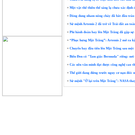
+
Một vật thể thiên thể sáng lạ chưa xác định 
+
Dòng dung nham nóng chảy đã bắt đầu trào l
+
Sứ mệnh Artemis 2 đã trở về Trái đất an toàn
+
Phi hành đoàn bay lên Mặt Trăng đã gặp sự c
+
“Phục hưng Mặt Trăng”: Artemis 2 mở ra kỷ
+
Chuyến bay đầu tiên lên Mặt Trăng sau một t
+
Biển Đen có "Tam giác Bermuda" riêng: nơi v
+
Các nền văn minh đạt được công nghệ cao thư
+
Thế giới đang đứng trước nguy cơ nạn đói: mộ
+
Sứ mệnh "Ở lại trên Mặt Trăng": NASA thay đ