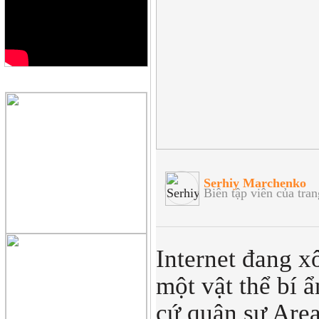
QUẢNG CÁO
Serhiy Marchenko
Biên tập viên của tran
Internet đang x
một vật thể bí ẩ
cứ quân sự Area