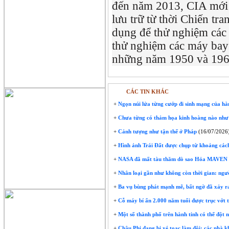
đến năm 2013, CIA mới ch
lưu trữ từ thời Chiến tr
dụng để thử nghiệm các 
thử nghiệm các máy bay 
những năm 1950 và 196
CÁC TIN KHÁC
+
Ngọn núi lửa từng cướp đi sinh mạng của hàng
+
Chưa từng có thảm họa kinh hoàng nào như vậ
+
Cảnh tượng như tận thế ở Pháp
(16/07/2026
+
Hình ảnh Trái Đất được chụp từ khoảng cách
+
NASA đã mất tàu thăm dò sao Hỏa MAVEN sau
+
Nhân loại gần như không còn thời gian: ngườ
+
Ba vụ bùng phát mạnh mẽ, bất ngờ đã xảy ra
+
Cỗ máy bí ẩn 2.000 năm tuổi được trục vớt t
+
Một số thành phố trên hành tinh có thể đột 
+
Châu Phi đang bị xé toạc làm đôi: các nhà 