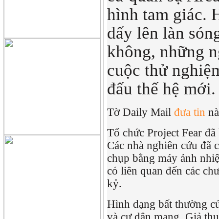
hình tam giác. 
dấy lên làn són
không, những ng
cuộc thử nghiệ
đấu thế hệ mới.
Tờ Daily Mail
đưa tin
nà
Tổ chức Project Fear đã 
Các nhà nghiên cứu đã c
chụp bằng máy ảnh nhiệt
có liên quan đến các ch
kỷ.
Hình dạng bất thường của
và cư dân mạng. Giả thu