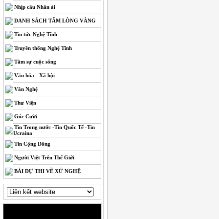
Nhịp cầu Nhân ái
DANH SÁCH TẤM LÒNG VÀNG
Tin tức Nghệ Tĩnh
Truyền thống Nghệ Tĩnh
Tâm sự cuộc sống
Văn hóa - Xã hội
Văn Nghệ
Thư Viện
Góc Cười
Tin Trong nước -Tin Quốc Tế -Tin
Ucraina
Tin Cộng Đồng
Người Việt Trên Thế Giới
BÀI DỰ THI VỀ XỨ NGHỆ