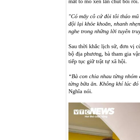
mắt tò mò xen lẫn chút bối rối.
"Có mấy cô cứ đòi tôi tháo mũ 
đội lại khỏe khoắn, nhanh nhẹ
nghe trong những lời tuyên tru
Sau thời khắc lịch sử, đơn vị 
bộ địa phương, bà tham gia vận
tiếp tục giữ trật tự xã hội.
“Bà con chia nhau từng nhóm đ
từng bữa ăn. Không khí lúc đó
Nghĩa nói.