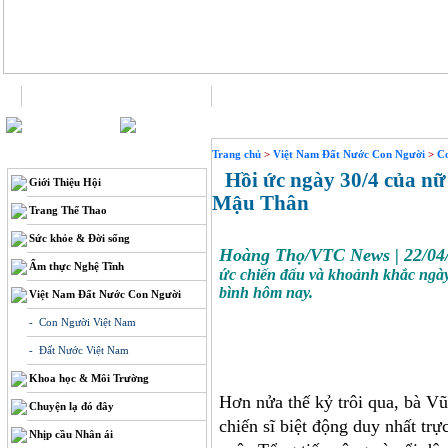
Trang chủ
Liên hệ
THÔNG TIN
Trang chủ
>
Việt Nam Đất Nước Con Người
>
C
Hồi ức ngày 30/4 của nữ
Giới Thiệu Hội
Mậu Thân
Trang Thể Thao
Sức khỏe & Đời sống
Hoàng Thọ/VTC News
|
22/04
Ẩm thực Nghệ Tĩnh
ức chiến đấu và khoảnh khắc ngày 
bình hôm nay.
Việt Nam Đất Nước Con Người
- Con Người Việt Nam
- Đất Nước Việt Nam
Khoa học & Môi Trường
Hơn nửa thế kỷ trôi qua, bà V
Chuyện lạ đó đây
chiến sĩ biệt động duy nhất trự
Nhịp cầu Nhân ái