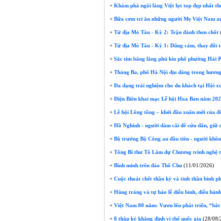
+
Khám phá ngôi làng Việt lọt top đẹp nhất thế
+
Bữa cơm tri ân những người Mẹ Việt Nam an
+
Tử địa Mỏ Tàu - Kỳ 2: Trận đánh then chốt
+
Tử địa Mỏ Tàu - Kỳ 1: Dũng cảm, thay đổi t
+
Sắc tím bằng lăng phủ kín phố phường Hải 
+
Tháng Ba, phố Hà Nội dịu dàng trong hương
+
Đa dạng trải nghiệm cho du khách tại Hội 
+
Điện Biên khai mạc Lễ hội Hoa Ban năm 2026
+
Lễ hội Lồng tồng – khởi đầu xuân mới của đ
+
Hồ Nghinh - người dám cãi để cứu dân, giữ d
+
Bộ trưởng Bộ Công an đầu tiên - người khô
+
Tổng Bí thư Tô Lâm dự Chương trình nghệ th
+
Bình minh trên đảo Thổ Chu
(11/01/2026)
+
Cuộc thoát chết thần kỳ và tinh thần binh 
+
Hùng tráng và tự hào lễ diễu binh, diễu hàn
+
Việt Nam 80 năm: Vươn lên phát triển, “bắt 
+
8 thập kỷ khẳng định vị thế quốc gia
(28/08/