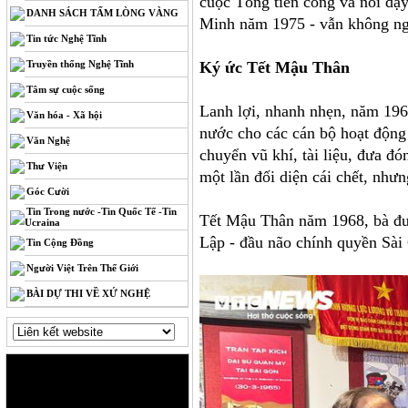
cuộc Tổng tiến công và nổi dậ
DANH SÁCH TẤM LÒNG VÀNG
Minh năm 1975 - vẫn không ngu
Tin tức Nghệ Tĩnh
Truyền thống Nghệ Tĩnh
Ký ức Tết Mậu Thân
Tâm sự cuộc sống
Lanh lợi, nhanh nhẹn, năm 196
Văn hóa - Xã hội
nước cho các cán bộ hoạt động 
Văn Nghệ
chuyển vũ khí, tài liệu, đưa đó
Thư Viện
một lần đối diện cái chết, như
Góc Cười
Tin Trong nước -Tin Quốc Tế -Tin
Tết Mậu Thân năm 1968, bà đượ
Ucraina
Lập - đầu não chính quyền Sài
Tin Cộng Đồng
Người Việt Trên Thế Giới
BÀI DỰ THI VỀ XỨ NGHỆ