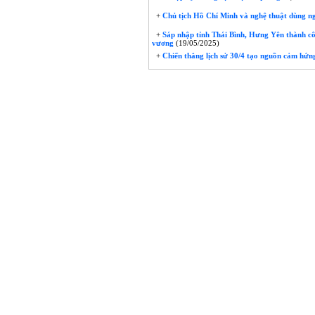
+
Chủ tịch Hồ Chí Minh và nghệ thuật dùng ngườ
+
Sáp nhập tỉnh Thái Bình, Hưng Yên thành cô
vương
(19/05/2025)
+
Chiến thắng lịch sử 30/4 tạo nguồn cảm hứn