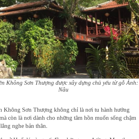
n Không Sơn Thượng được xây dựng chủ yếu từ gỗ Ảnh:
Nâu
 Không Sơn Thượng không chỉ là nơi tu hàn‌h hướng
 mà còn là nơi dành cho những tâm hồn muốn sống chậm
 lắng nghe bản thâ‌n.