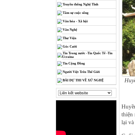
Truyền thống Nghệ Tĩnh
Tâm sự cuộc sống
Văn hóa - Xã hội
Văn Nghệ
Thư Viện
Góc Cười
Tin Trong nước -Tin Quốc Tế -Tin
Ucraina
Tin Cộng Đồng
Người Việt Trên Thế Giới
Huyề
BÀI DỰ THI VỀ XỨ NGHỆ
Huyền
thiện
lại và