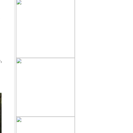
chắc chắn sẽ gặp sai sót không
mong muốn, chúng tôi sẽ tiếp thu
g
chân thành những góp ý xây
dựng
của quý độc giả để cho trang tin
ngày càng hoàn thiện hơn, xin
gửi
,
về mục liên hệ trên mặt báo .