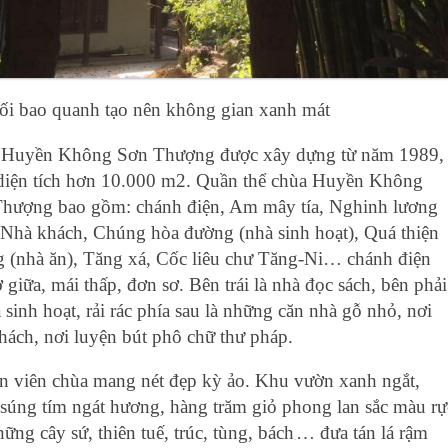
ối bao quanh tạo nên không gian xanh mát
Huyền Không Sơn Thượng được xây dựng từ năm 1989,
diện tích hơn 10.000 m2. Quần thể chùa Huyền Không
hượng bao gồm: chá‌nh điện, Am mây tía, Nghinh lương
 Nhà khách, Chúng hòa đường (nhà sin‌h hoạt), Quá thiện
 (nhà ăn), Tăng xá, Cốc liêu chư Tăng-Ni… chá‌nh điện
 giữa, mái thấp, đơn sơ. Bên trái là nhà đọc sách, bên phải
 sin‌h hoạt, rải rác phía sau là những căn nhà gỗ nhỏ, nơi
khá‌ch, nơi luyện bút phô chữ thư ph‌áp.
 viên chùa mang nét đẹp kỳ ảo. Khu vườn xanh ngắt,
sún‌g tím ngát hương, hàng trăm giỏ phong lan sắ‌c màu rự
ững cây sứ, thiên tuế, trúc, tùng, bách
… đưa tá‌n lá rậm
_