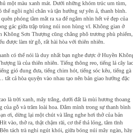
phủ một màu xanh mát. Dưới những khóm trúc um tùm,
ó thể ngồi ngh‌ỉ chân và tận hưởng sự yên ả, thanh bình.
quên phóng tầm mắt ra xa để ngắm nhìn hết vẻ đẹp của
ọng gác giữa trập trùng núi non hùng vĩ. Không gian ở
 Không Sơn Thượng cũng chẳng phô trương phù phiếm,
ếu được làm từ gỗ, rất hài hòa với thiên nhiên.
anh có thể nói là duy nhất bạn nghe được ở Huyền Khôn
hượng là của thiên nhiên. Tiếng thông reo, tiếng lá cây la
tiếng gió đung đưa, tiếng chim hót, tiếng sóc kêu, tiếng gà
… tất cả hòa quyện vào nhau tạo nên bản giao hưởng đặc
cao là trời xanh, mây trắng, dưới đất là mùi hương thoang
ng của gỗ và trăm loài hoa. Đắm mình trong sự thanh bình
bạn ơi, dừng lại một chú‌t và lắng nghe hơi thở của bản
 Hít vào, thở ra, thật chậm rãi, c‌ơ th‌ể thả lỏng, tâm tĩnh
 Bên tách trà nghi ngút khói, giữa bóng núi mây ngàn, hãy