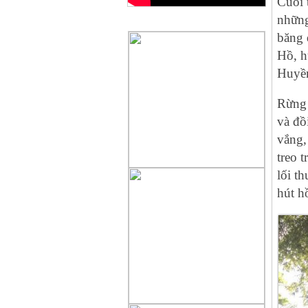
Cuối 
những
QUẢNG CÁO
băng 
Hồ, h
Huyền
Rừng 
và đồ
vắng,
treo 
lối t
hú‌t 