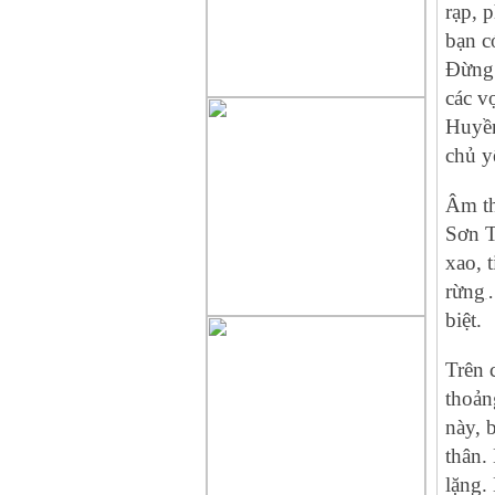
rạp, 
bạn c
Đừng 
các v
Huyền
chủ y
Âm th
Sơn T
xao, 
rừng
_
biệt.
Trên 
thoả‌
này, 
thâ‌n.
lặng.