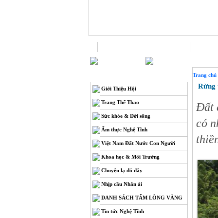
Trang chủ
THÔNG TIN
Trang chủ
Rừng t
Giới Thiệu Hội
Trang Thể Thao
Đất 
Sức khỏe & Đời sống
có n
Ẩm thực Nghệ Tĩnh
thiề
Việt Nam Đất Nước Con Người
Khoa học & Môi Trường
Chuyện lạ đó đây
Nhịp cầu Nhân ái
DANH SÁCH TẤM LÒNG VÀNG
Tin tức Nghệ Tĩnh