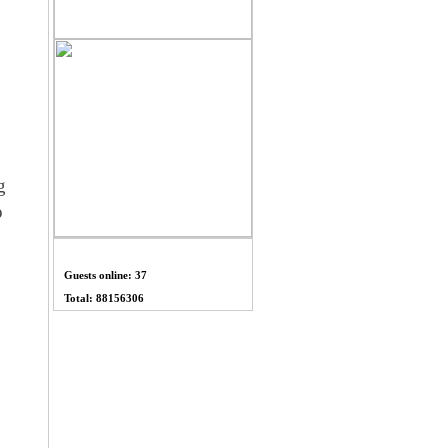
g
o
THỐNG KÊ
Guests online: 37
Total: 88156306