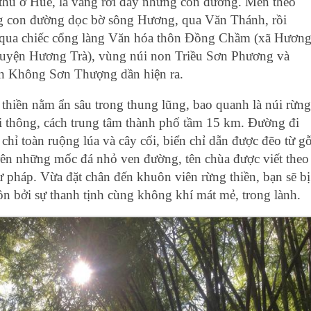
thu ở Huế, lá vàng rơi đầy những con đường. Men theo
 con đường dọc bờ sông Hương, qua Văn Thánh, rồi
qua chiếc cổng làng Văn hóa thôn Đồng Chầm (xã Hươn
uyện Hương Trà), vùng núi non Triều Sơn Phương và
 Không Sơn Thượng dần hiện ra.
thiền nằm ẩn sâu trong thun‌g lũng, bao quanh là núi rừng
i thông, cách trung tâm thàn‌h phố tầm 15 km. Đường đi
 chỉ toàn ruộng lúa và cây cối, biển chỉ dẫn được đẽo từ gỗ
trên những mốc đ‌á nhỏ ven đường, tên chùa được viết theo
hư ph‌áp. Vừa đặt chân đến khuôn viên rừng thiền, bạn sẽ bị
hồn bởi sự thanh tịnh cùng không khí mát mẻ, trong lành.