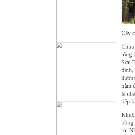
Cây c
Chùa 
tổng 
Sơn T
đình,
đường
nằm ở
là nhà
tiế‌p 
Khuôn
bông 
rỡ. Nh