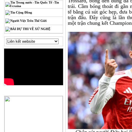
Trossard, bóng đến đúng đà 
Tin Trong nước -Tin Quốc Tế -Tin
trái. Cầm bóng thoát đi gần 
Ucraina
tế bằng cú sút góc hẹp, đưa 
Tin Cộng Đồng
trận đấu. Đây cũng là lần t
Người Việt Trên Thế Giới
một trận chung kết Champion
BÀI DỰ THI VỀ XỨ NGHỆ
QUẢNG CÁO