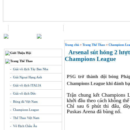
Trang chủ
Liên hệ
THÔNG TIN
Trang chủ
>
Trang Thể Thao
>
Champions Lea
Arsenal sút hỏng 2 lượ
Giới Thiệu Hội
Champions League
Trang Thể Thao
- Giải vô địch Tây Ban Nha
PSG trở thành đội bóng Pháp
- Giải Ngoại Hạng Anh
Champions League khi đánh bại 
- Giải vô địch ITALIA
- Giải vô địch Đức
Trận chung kết Champions L
khởi đầu theo cách không thể
- Bóng đá Việt Nam
Chỉ sau 6 phút thi đấu, dã
- Champions League
Puskas Arena đã bùng nổ.
- Thể Thao Việt Nam
- Vô Địch Châu Âu