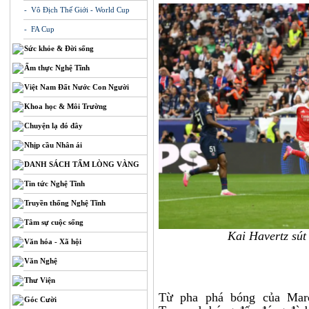
- Vô Địch Thế Giới - World Cup
- FA Cup
Sức khỏe & Đời sống
Ẩm thực Nghệ Tĩnh
Việt Nam Đất Nước Con Người
Khoa học & Môi Trường
Chuyện lạ đó đây
Nhịp cầu Nhân ái
DANH SÁCH TẤM LÒNG VÀNG
Tin tức Nghệ Tĩnh
Truyền thống Nghệ Tĩnh
Tâm sự cuộc sống
Kai Havertz sút
Văn hóa - Xã hội
Văn Nghệ
Thư Viện
Từ pha phá bóng của Marq
Góc Cười