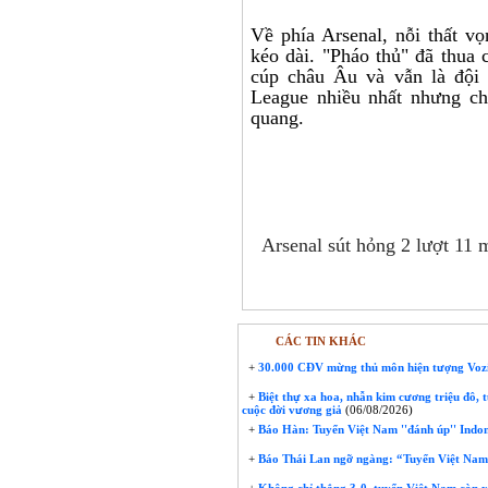
Về phía Arsenal, nỗi thất vọ
kéo dài. "Pháo thủ" đã thua 
cúp châu Âu và vẫn là đội
League nhiều nhất nhưng ch
quang.
Arsenal sút hỏng 2 lượt 11
CÁC TIN KHÁC
+
30.000 CĐV mừng thủ môn hiện tượng Voz
+
Biệt thự xa hoa, nhẫn kim cương triệu đô, 
cuộc đời vương giả
(06/08/2026)
+
Báo Hàn: Tuyển Việt Nam ''đánh úp'' Indon
+
Báo Thái Lan ngỡ ngàng: “Tuyển Việt Nam 