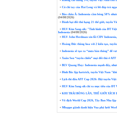
+
Không chỉ thắng 3-0, tuyển Việt Nam còn xo
+
Cú chỉ tay của Hai Long và lời đáp trả ngạ
+
Báo châu Á: Indonesia cầm bóng 58% nhưng
(04/08/2026)
+
Đánh bại đối thủ hạng 21 thế giới, tuyển V
+
HLV Kim Sang-sik: "Tình hình của ĐT Việt N
Indonesia
(04/08/2026)
+
HLV John Herdman xin lỗi CĐV Indonesia,
+
Hoàng Đức thăng hoa với 2 kiến tạo, tuyển
+
Indonesia sẽ tạo ra “mưa bàn thắng” để v
+
Xuân Son “tuyên chiến” mọi đối thủ ở AF
+
BLV Quang Huy: Indonesia mạnh đấy, nhưng
+
Đình Bắc lập hattrick, tuyển Việt Nam ''kh
+
Lịch thi đấu AFF Cup 2026: Đội tuyển Việt
+
HLV Kim Sang-sik chỉ ra mục tiêu của ĐT
+
KHI TRÁI BÓNG LĂN, THẾ GIỚI XÍCH
+
Vô địch World Cup 2026, Tây Ban Nha lập 
+
Mbappe giành danh hiệu Vua phá lưới Wor