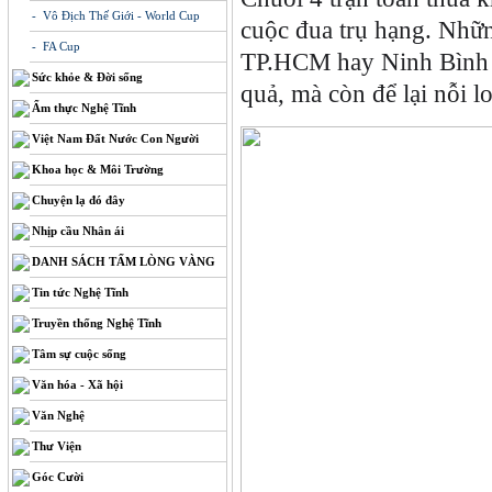
- Vô Địch Thế Giới - World Cup
cuộc đua trụ hạng. Nhữ
- FA Cup
TP.HCM hay Ninh Bình F
Sức khỏe & Đời sống
quả, mà còn để lại nỗi lo
Ẩm thực Nghệ Tĩnh
Việt Nam Đất Nước Con Người
Khoa học & Môi Trường
Chuyện lạ đó đây
Nhịp cầu Nhân ái
DANH SÁCH TẤM LÒNG VÀNG
Tin tức Nghệ Tĩnh
Truyền thống Nghệ Tĩnh
Tâm sự cuộc sống
Văn hóa - Xã hội
Văn Nghệ
Thư Viện
Góc Cười