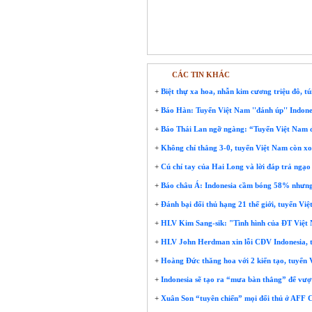
CÁC TIN KHÁC
+
Biệt thự xa hoa, nhẫn kim cương triệu đô, t
+
Báo Hàn: Tuyển Việt Nam ''đánh úp'' Indone
+
Báo Thái Lan ngỡ ngàng: “Tuyển Việt Nam đ
+
Không chỉ thắng 3-0, tuyển Việt Nam còn xoa
+
Cú chỉ tay của Hai Long và lời đáp trả ngạo
+
Báo châu Á: Indonesia cầm bóng 58% nhưng 
+
Đánh bại đối thủ hạng 21 thế giới, tuyển Vi
+
HLV Kim Sang-sik: "Tình hình của ĐT Việt Nam
+
HLV John Herdman xin lỗi CĐV Indonesia, 
+
Hoàng Đức thăng hoa với 2 kiến tạo, tuyển 
+
Indonesia sẽ tạo ra “mưa bàn thắng” để vượ
+
Xuân Son “tuyên chiến” mọi đối thủ ở AFF