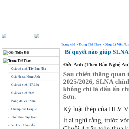
Trang chủ
Liên hệ
THÔNG TIN
Trang chủ
>
Trang Thể Thao
>
Bóng đá Việt Na
Bí quyết nào giúp SLNA 
Giới Thiệu Hội
Trang Thể Thao
Đức Anh (Theo Báo Nghệ An
- Giải vô địch Tây Ban Nha
Sau chiến thắng quan
- Giải Ngoại Hạng Anh
2025/2026, SLNA chính
- Giải vô địch ITALIA
không chỉ là dấu ấn c
- Giải vô địch Đức
Sơn.
- Bóng đá Việt Nam
Kỷ luật thép của HLV 
- Champions League
- Thể Thao Việt Nam
Ít ai nghĩ rằng, trước v
- Vô Địch Châu Âu
Chuỗi 4 trận toàn thua 