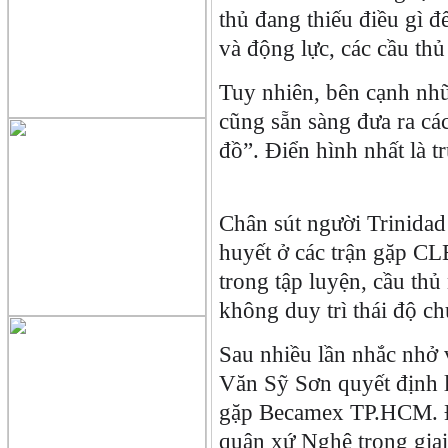
thủ đang thiếu điều gì đ
và động lực, các cầu thủ
Tuy nhiên, bên cạnh n
cũng sẵn sàng đưa ra cá
đồ”. Điển hình nhất là 
Chân sút người Trinidad 
huyết ở các trận gặp C
trong tập luyện, cầu thủ
không duy trì thái độ ch
Sau nhiều lần nhắc nhở 
Văn Sỹ Sơn quyết định l
gặp Becamex TP.HCM. Đ
quân xứ Nghệ trong giai