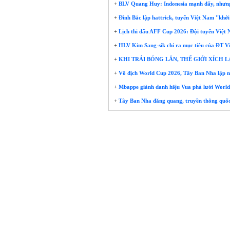
+
BLV Quang Huy: Indonesia mạnh đấy, nhưng t
+
Đình Bắc lập hattrick, tuyển Việt Nam ''khở
+
Lịch thi đấu AFF Cup 2026: Đội tuyển Việt 
+
HLV Kim Sang-sik chỉ ra mục tiêu của ĐT 
+
KHI TRÁI BÓNG LĂN, THẾ GIỚI XÍCH 
+
Vô địch World Cup 2026, Tây Ban Nha lập nê
+
Mbappe giành danh hiệu Vua phá lưới World
+
Tây Ban Nha đăng quang, truyền thông quốc