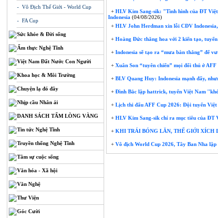
- Vô Địch Thế Giới - World Cup
+
HLV Kim Sang-sik: "Tình hình của ĐT Việt N
Indonesia
(04/08/2026)
- FA Cup
+
HLV John Herdman xin lỗi CĐV Indonesia,
Sức khỏe & Đời sống
+
Hoàng Đức thăng hoa với 2 kiến tạo, tuyển
Ẩm thực Nghệ Tĩnh
+
Indonesia sẽ tạo ra “mưa bàn thắng” để v
Việt Nam Đất Nước Con Người
+
Xuân Son “tuyên chiến” mọi đối thủ ở AF
Khoa học & Môi Trường
+
BLV Quang Huy: Indonesia mạnh đấy, nhưng
Chuyện lạ đó đây
+
Đình Bắc lập hattrick, tuyển Việt Nam ''kh
Nhịp cầu Nhân ái
+
Lịch thi đấu AFF Cup 2026: Đội tuyển Việt
DANH SÁCH TẤM LÒNG VÀNG
+
HLV Kim Sang-sik chỉ ra mục tiêu của ĐT
Tin tức Nghệ Tĩnh
+
KHI TRÁI BÓNG LĂN, THẾ GIỚI XÍCH
Truyền thống Nghệ Tĩnh
+
Vô địch World Cup 2026, Tây Ban Nha lập 
Tâm sự cuộc sống
Văn hóa - Xã hội
Văn Nghệ
Thư Viện
Góc Cười