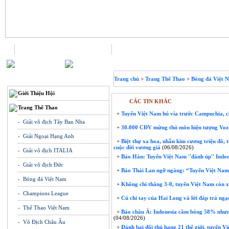
Trang chủ
Liên hệ
THÔNG TIN
Trang chủ
>
Trang Thể Thao
>
Bóng đá Việt 
Giới Thiệu Hội
CÁC TIN KHÁC
Trang Thể Thao
+
Tuyển Việt Nam hú vía trước Campuchia, ch
- Giải vô địch Tây Ban Nha
+
30.000 CĐV mừng thủ môn hiện tượng Voz
- Giải Ngoại Hạng Anh
+
Biệt thự xa hoa, nhẫn kim cương triệu đô, 
cuộc đời vương giả
(06/08/2026)
- Giải vô địch ITALIA
+
Báo Hàn: Tuyển Việt Nam ''đánh úp'' Indon
- Giải vô địch Đức
+
Báo Thái Lan ngỡ ngàng: “Tuyển Việt Nam 
- Bóng đá Việt Nam
+
Không chỉ thắng 3-0, tuyển Việt Nam còn xo
- Champions League
+
Cú chỉ tay của Hai Long và lời đáp trả ngạ
- Thể Thao Việt Nam
+
Báo châu Á: Indonesia cầm bóng 58% nhưng
(04/08/2026)
- Vô Địch Châu Âu
+
Đánh bại đối thủ hạng 21 thế giới, tuyển V