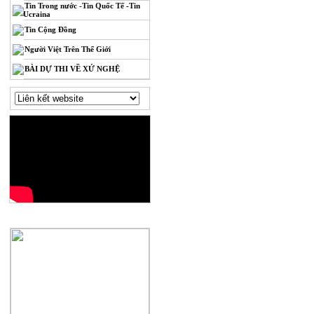
Tin Trong nước -Tin Quốc Tế -Tin
Ucraina
Tin Cộng Đồng
Người Việt Trên Thế Giới
BÀI DỰ THI VỀ XỨ NGHỆ
QUẢNG CÁO