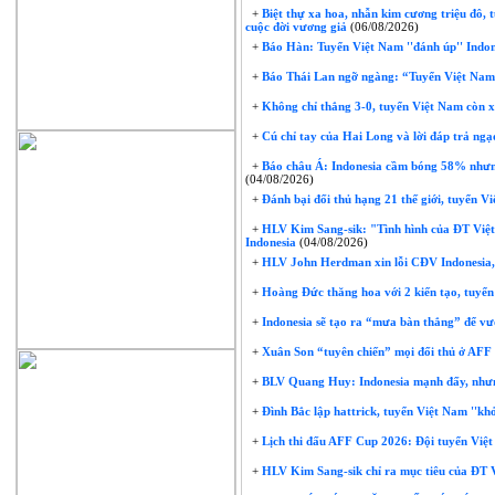
+
Biệt thự xa hoa, nhẫn kim cương triệu đô, 
cuộc đời vương giả
(06/08/2026)
+
Báo Hàn: Tuyển Việt Nam ''đánh úp'' Indon
+
Báo Thái Lan ngỡ ngàng: “Tuyển Việt Nam 
+
Không chỉ thắng 3-0, tuyển Việt Nam còn xo
+
Cú chỉ tay của Hai Long và lời đáp trả ngạ
+
Báo châu Á: Indonesia cầm bóng 58% nhưng
(04/08/2026)
+
Đánh bại đối thủ hạng 21 thế giới, tuyển V
+
HLV Kim Sang-sik: "Tình hình của ĐT Việt N
Indonesia
(04/08/2026)
+
HLV John Herdman xin lỗi CĐV Indonesia,
+
Hoàng Đức thăng hoa với 2 kiến tạo, tuyển
+
Indonesia sẽ tạo ra “mưa bàn thắng” để v
+
Xuân Son “tuyên chiến” mọi đối thủ ở AF
+
BLV Quang Huy: Indonesia mạnh đấy, nhưng
+
Đình Bắc lập hattrick, tuyển Việt Nam ''kh
+
Lịch thi đấu AFF Cup 2026: Đội tuyển Việt
+
HLV Kim Sang-sik chỉ ra mục tiêu của ĐT