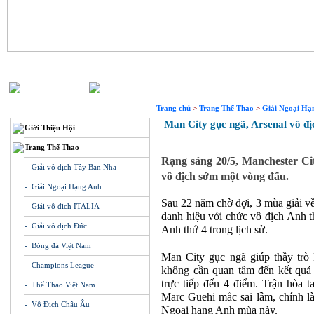
Trang chủ
Liên hệ
THÔNG TIN
Trang chủ
>
Trang Thể Thao
>
Giải Ngoại Hạ
Man City gục ngã, Arsenal vô đ
Giới Thiệu Hội
Trang Thể Thao
Rạng sáng 20/5, Manchester Ci
- Giải vô địch Tây Ban Nha
vô địch sớm một vòng đấu.
- Giải Ngoại Hạng Anh
Sau 22 năm chờ đợi, 3 mùa giải về
- Giải vô địch ITALIA
danh hiệu với chức vô địch Anh t
- Giải vô địch Đức
Anh thứ 4 trong lịch sử.
- Bóng đá Việt Nam
Man City gục ngã giúp thầy trò
- Champions League
không cần quan tâm đến kết quả 
trực tiếp đến 4 điểm. Trận hòa t
- Thể Thao Việt Nam
Marc Guehi mắc sai lầm, chính l
- Vô Địch Châu Âu
Ngoại hạng Anh mùa này.