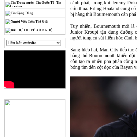
cánh phải, trong khi Jeremy Doku
Tin Trong nước -Tin Quốc Tế -Tin
Ucraina
cứu thua. Erling Haaland cũng có
Tin Cộng Đồng
bị hàng thủ Bournemouth cản phá 
Người Việt Trên Thế Giới
Tuy nhiên, Bournemouth mới là đ
BÀI DỰ THI VỀ XỨ NGHỆ
Junior Kroupi tận dụng đường c
người tung cú sút hiểm hóc đánh 
Sang hiệp hai, Man City tiếp tục 
hàng thủ Bournemouth khiến đội c
còn tạo ra nhiều pha phản công 
bóng tìm đến cột dọc của Rayan v
QUẢNG CÁO