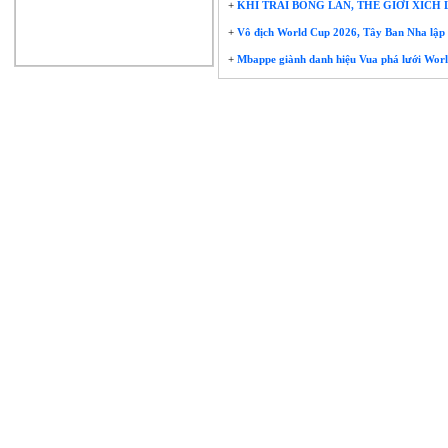
+
KHI TRÁI BÓNG LĂN, THẾ GIỚI XÍCH
+
Vô địch World Cup 2026, Tây Ban Nha lập 
+
Mbappe giành danh hiệu Vua phá lưới Wor
Ngư