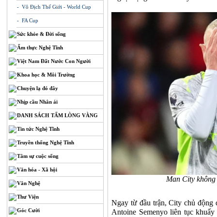
- Vô Địch Thế Giới - World Cup
- FA Cup
Sức khỏe & Đời sống
Ẩm thực Nghệ Tĩnh
Việt Nam Đất Nước Con Người
Khoa học & Môi Trường
Chuyện lạ đó đây
Nhịp cầu Nhân ái
DANH SÁCH TẤM LÒNG VÀNG
Tin tức Nghệ Tĩnh
Truyền thống Nghệ Tĩnh
Tâm sự cuộc sống
Văn hóa - Xã hội
Man City không 
Văn Nghệ
Thư Viện
Ngay từ đầu trận, City chủ động 
Góc Cười
Antoine Semenyo liên tục khuấy