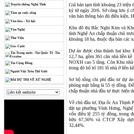
Giá bán tạm tính khoảng 23 triệu 
Truyền thống Nghệ Tĩnh
ký từ ngày 20/6. Sở cũng lưu ý 
Tâm sự cuộc sống
văn bản thông báo đủ điều kiện. 
Văn hóa - Xã hội
Khu đô thị Bắc Nghi Kim và K
Văn Nghệ
tỉnh Nghệ An chấp thuận chủ trươ
Thư Viện
khoảng 18 ha, thuộc địa bàn các 
Góc Cười
Dự án được chia thành hai khu: 
Tin Trong nước -Tin Quốc Tế -Tin
12,7 ha, gồm 361 căn nhà liền kề c
Ucraina
NOXH cao 5 tầng. Còn Khu nhà ở
Tin Cộng Đồng
trong đó bố trí 181 lô nhà ở liền 
Người Việt Trên Thế Giới
Sơ bộ tổng chi phí đầu tư dự án 
BÀI DỰ THI VỀ XỨ NGHỆ
phóng mặt bằng là 55 tỷ đồng. 
chấp thuận nhà đầu tư thực hiện dự
Về chủ đầu tư, Địa ốc An Thịnh Ph
đặt tại phường Vinh Hưng, Nghệ 
vốn điều lệ 255 tỷ đồng, tron
hữu 67,56% và CTCP Xây dựn
32,44%.