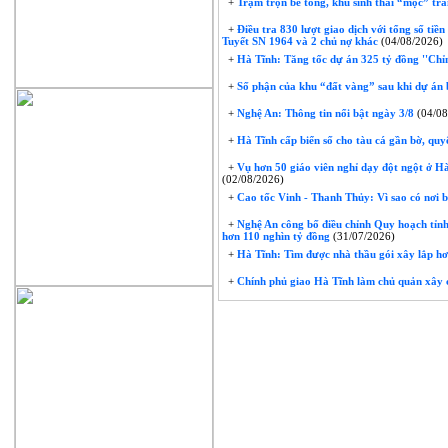
+
Trạm trộn bê tông, khu sinh thái “mọc” trái
+
Điều tra 830 lượt giao dịch với tổng số tiề
Tuyết SN 1964 và 2 chủ nợ khác
(04/08/2026)
+
Hà Tĩnh: Tăng tốc dự án 325 tỷ đồng ''Chỉ
+
Số phận của khu “đất vàng” sau khi dự án 
+
Nghệ An: Thông tin nổi bật ngày 3/8
(04/08
+
Hà Tĩnh cấp biển số cho tàu cá gần bờ, quyế
+
Vụ hơn 50 giáo viên nghỉ dạy đột ngột ở Hà 
(02/08/2026)
+
Cao tốc Vinh - Thanh Thủy: Vì sao có nơi 
+
Nghệ An công bố điều chỉnh Quy hoạch tỉnh
hơn 110 nghìn tỷ đồng
(31/07/2026)
+
Hà Tĩnh: Tìm được nhà thầu gói xây lắp hơ
+
Chính phủ giao Hà Tĩnh làm chủ quản xây 