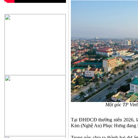
QUẢNG CÁO
Một góc TP Vinh
Tại ĐHĐCĐ thường niên 2026, lã
Kim (Nghệ An) Phục Hưng đang li
Trong này chia ra thành hai dự 