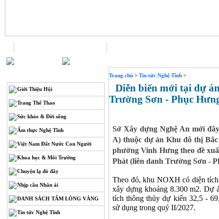
Trang chủ
Liên hệ
THÔNG TIN
Trang chủ
>
Tin tức Nghệ Tĩnh
>
Diễn biến mới tại dự án
Giới Thiệu Hội
Trường Sơn - Phục Hưn
Trang Thể Thao
Sức khỏe & Đời sống
Sở Xây dựng Nghệ An mới đây 
Ẩm thực Nghệ Tĩnh
A) thuộc dự án Khu đô thị Bắ
Việt Nam Đất Nước Con Người
phường Vinh Hưng theo đề xuấ
Khoa học & Môi Trường
Phát (liên danh Trường Sơn - P
Chuyện lạ đó đây
Theo đó, khu NOXH có diện tích 1
Nhịp cầu Nhân ái
xây dựng khoảng 8.300 m2. Dự 
tích thông thủy dự kiến 32,5 - 6
DANH SÁCH TẤM LÒNG VÀNG
sử dụng trong quý II/2027.
Tin tức Nghệ Tĩnh