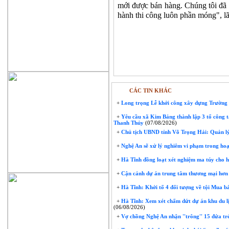
mới được bán hàng. Chúng tôi đã 
hành thi công luôn phần móng", l
CÁC TIN KHÁC
+
Long trọng Lễ khởi công xây dựng Trườn
+
Yêu cầu xã Kim Bảng thành lập 3 tổ công t
Thanh Thủy
(07/08/2026)
+
Chủ tịch UBND tỉnh Võ Trọng Hải: Quản lý
+
Nghệ An sẽ xử lý nghiêm vi phạm trong hoạ
+
Hà Tĩnh đồng loạt xét nghiệm ma túy cho 
+
Cận cảnh dự án trung tâm thương mại hơn 
+
Hà Tĩnh: Khởi tố 4 đối tượng về tội Mua bá
+
Hà Tĩnh: Xem xét chấm dứt dự án khu du lị
(06/08/2026)
+
Vợ chồng Nghệ An nhận ''trông'' 15 đứa trẻ 