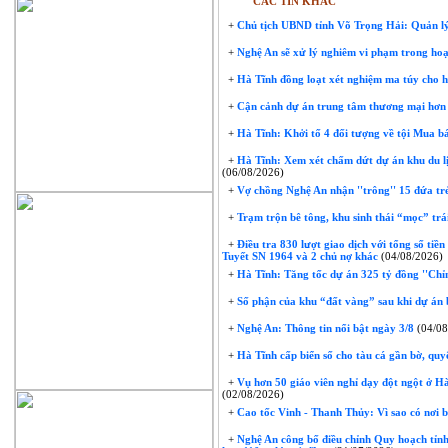
CÁC TIN KHÁC
+
Chủ tịch UBND tỉnh Võ Trọng Hải: Quản lý
+
Nghệ An sẽ xử lý nghiêm vi phạm trong hoạ
+
Hà Tĩnh đồng loạt xét nghiệm ma túy cho 
+
Cận cảnh dự án trung tâm thương mại hơn 
+
Hà Tĩnh: Khởi tố 4 đối tượng về tội Mua bá
+
Hà Tĩnh: Xem xét chấm dứt dự án khu du lị
(06/08/2026)
+
Vợ chồng Nghệ An nhận ''trông'' 15 đứa trẻ 
+
Trạm trộn bê tông, khu sinh thái “mọc” trái
+
Điều tra 830 lượt giao dịch với tổng số tiề
Tuyết SN 1964 và 2 chủ nợ khác
(04/08/2026)
+
Hà Tĩnh: Tăng tốc dự án 325 tỷ đồng ''Chỉ
+
Số phận của khu “đất vàng” sau khi dự án 
+
Nghệ An: Thông tin nổi bật ngày 3/8
(04/08
+
Hà Tĩnh cấp biển số cho tàu cá gần bờ, quyế
+
Vụ hơn 50 giáo viên nghỉ dạy đột ngột ở Hà 
(02/08/2026)
+
Cao tốc Vinh - Thanh Thủy: Vì sao có nơi 
+
Nghệ An công bố điều chỉnh Quy hoạch tỉnh