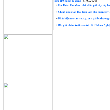
hơn 110 nghìn tỷ đồng
(31/07/2026)
+
Hà Tĩnh: Tìm được nhà thầu gói xây lắp hơ
+
Chính phủ giao Hà Tĩnh làm chủ quản xây 
+
Phát hiện mẹ t.ử v.o.n.g, con gái bị thươn
+
Bắt giữ nhóm tuổi teen từ Hà Tĩnh ra Nghệ