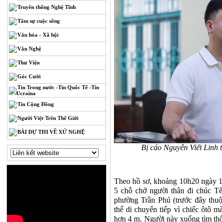
Truyền thống Nghệ Tĩnh
Tâm sự cuộc sống
Văn hóa - Xã hội
Văn Nghệ
Thư Viện
Góc Cười
Tin Trong nước -Tin Quốc Tế -Tin
Ucraina
Tin Cộng Đồng
Người Việt Trên Thế Giới
BÀI DỰ THI VỀ XỨ NGHỆ
Bị cáo Nguyễn Viết Linh 
Theo hồ sơ, khoảng 10h20 ngày 18/
5 chỗ chở người thân đi chúc T
phường Trần Phú (trước đây thuộ
thể di chuyển tiếp vì chiếc ôtô 
hơn 4 m. Người này xuống tìm thô