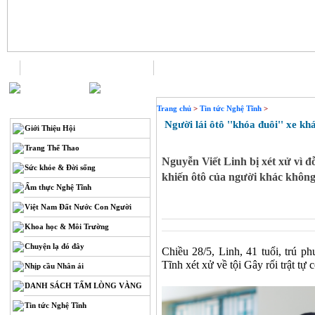
Trang chủ
Liên hệ
THÔNG TIN
Trang chủ
>
Tin tức Nghệ Tĩnh
>
Người lái ôtô ''khóa đuôi'' xe kh
Giới Thiệu Hội
Trang Thể Thao
Nguyễn Viết Linh bị xét xử vì đ
Sức khỏe & Đời sống
khiến ôtô của người khác không
Ẩm thực Nghệ Tĩnh
Việt Nam Đất Nước Con Người
Khoa học & Môi Trường
Chuyện lạ đó đây
Chiều 28/5, Linh, 41 tuổi, trú
Tĩnh xét xử về tội Gây rối trật tự
Nhịp cầu Nhân ái
DANH SÁCH TẤM LÒNG VÀNG
Tin tức Nghệ Tĩnh