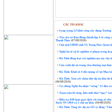
CÁC TIN KHÁC
+
Long trọng Lễ khởi công xây dựng Trườn
+
Yêu cầu xã Kim Bảng thành lập 3 tổ công t
Thanh Thủy
(07/08/2026)
+
Chủ tịch UBND tỉnh Võ Trọng Hải: Quản lý
+
Nghệ An sẽ xử lý nghiêm vi phạm trong hoạ
+
Hà Tĩnh đồng loạt xét nghiệm ma túy cho 
+
Cận cảnh dự án trung tâm thương mại hơn 
+
Hà Tĩnh: Khởi tố 4 đối tượng về tội Mua bá
+
Hà Tĩnh: Xem xét chấm dứt dự án khu du lị
(06/08/2026)
+
Vợ chồng Nghệ An nhận ''trông'' 15 đứa trẻ 
+
Trạm trộn bê tông, khu sinh thái “mọc” trái
+
Điều tra 830 lượt giao dịch với tổng số tiề
Tuyết SN 1964 và 2 chủ nợ khác
(04/08/2026)
+
Hà Tĩnh: Tăng tốc dự án 325 tỷ đồng ''Chỉ