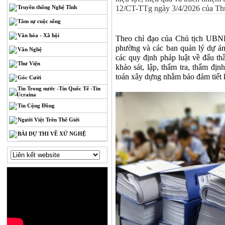
Truyền thống Nghệ Tĩnh
12/CT-TTg ngày 3/4/2026 của Th
Tâm sự cuộc sống
Văn hóa - Xã hội
Theo chỉ đạo của Chủ tịch UBND
phường và các ban quản lý dự án 
Văn Nghệ
các quy định pháp luật về đấu th
Thư Viện
khảo sát, lập, thẩm tra, thẩm đị
toán xây dựng nhằm bảo đảm tiết 
Góc Cười
Tin Trong nước -Tin Quốc Tế -Tin
Ucraina
Tin Cộng Đồng
Người Việt Trên Thế Giới
BÀI DỰ THI VỀ XỨ NGHỆ