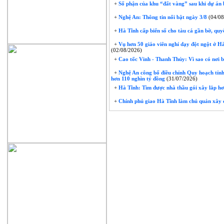
+
Số phận của khu “đất vàng” sau khi dự án 
+
Nghệ An: Thông tin nổi bật ngày 3/8
(04/08
+
Hà Tĩnh cấp biển số cho tàu cá gần bờ, quyế
+
Vụ hơn 50 giáo viên nghỉ dạy đột ngột ở Hà 
(02/08/2026)
+
Cao tốc Vinh - Thanh Thủy: Vì sao có nơi 
+
Nghệ An công bố điều chỉnh Quy hoạch tỉnh
hơn 110 nghìn tỷ đồng
(31/07/2026)
+
Hà Tĩnh: Tìm được nhà thầu gói xây lắp hơ
+
Chính phủ giao Hà Tĩnh làm chủ quản xây 