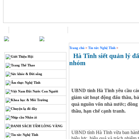
Trang chủ
Liên hệ
THÔNG TIN
Trang chủ
>
Tin tức Nghệ Tĩnh
>
Hà Tĩnh siết quản lý đấu
Giới Thiệu Hội
nhóm
Trang Thể Thao
Sức khỏe & Đời sống
Ẩm thực Nghệ Tĩnh
UBND tỉnh Hà Tĩnh yêu cầu các
Việt Nam Đất Nước Con Người
giám sát hoạt động đấu thầu, b
Khoa học & Môi Trường
quả nguồn vốn nhà nước; đồng t
Chuyện lạ đó đây
thầu, hạn chế cạnh tranh.
Nhịp cầu Nhân ái
DANH SÁCH TẤM LÒNG VÀNG
UBND tỉnh Hà Tĩnh vừa ban hàn
Tin tức Nghệ Tĩnh
hiệu lực, hiệu quả và trách nhiệm 