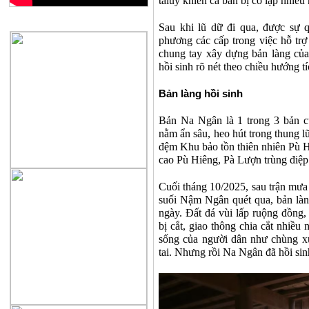
taluy khiến cả bản bị cô lập nhiều
QUẢNG CÁO
Sau khi lũ dữ đi qua, được sự 
phương các cấp trong việc hỗ trợ 
chung tay xây dựng bản làng của
hồi sinh rõ nét theo chiều hướng t
Bản làng hồi sinh
Bản Na Ngân là 1 trong 3 bản 
nằm ẩn sâu, heo hút trong thung l
đệm Khu bảo tồn thiên nhiên Pù 
cao Pù Hiêng, Pà Lượn trùng điệp
Cuối tháng 10/2025, sau trận mưa 
suối Nậm Ngân quét qua, bản làn
ngày. Đất đá vùi lấp ruộng đồng, 
bị cắt, giao thông chia cắt nhiều
sống của người dân như chùng x
tai. Nhưng rồi Na Ngân đã hồi sin