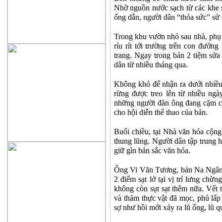
Nhờ nguồn nước sạch từ các khe 
ống dẫn, người dân “thỏa sức” sử
Trong khu vườn nhỏ sau nhà, phụ 
ríu rít tới trường trên con đườn
trang. Ngay trong bản 2 tiệm sửa
dân từ nhiều tháng qua.
Không khó để nhận ra dưới nhiều
rừng được treo lên từ nhiều ngà
những người đàn ông đang cặm cụ
cho hội diễn thể thao của bản.
Buổi chiều, tại Nhà văn hóa cộng
thung lũng. Người dân tập trung h
giữ gìn bản sắc văn hóa.
Ông Vi Văn Tương, bản Na Ngân c
2 điểm sạt lở tại vị trí lưng ch
không còn sụt sạt thêm nữa. Vết t
và thảm thực vật đã mọc, phủ lấp 
sợ như hồi mới xảy ra lũ ống, lũ q