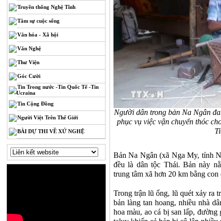
Truyền thống Nghệ Tĩnh
Tâm sự cuộc sống
Văn hóa - Xã hội
Văn Nghệ
Thư Viện
Góc Cười
Tin Trong nước -Tin Quốc Tế -Tin
Ucraina
Tin Cộng Đồng
Người dân trong bản Na Ngân đan l
Người Việt Trên Thế Giới
phục vụ việc vận chuyển thóc ch
T
BÀI DỰ THI VỀ XỨ NGHỆ
Bản Na Ngân (xã Nga My, tỉnh N
đều là dân tộc Thái. Bản này n
trung tâm xã hơn 20 km bằng con 
Trong trận lũ ống, lũ quét xảy ra
bản làng tan hoang, nhiều nhà dân
hoa màu, ao cá bị san lấp, đường gi