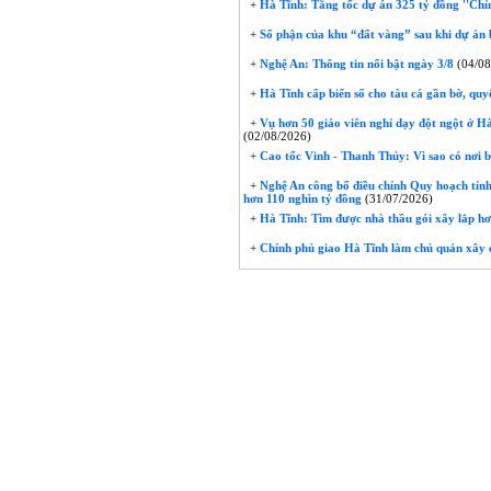
+
Hà Tĩnh: Tăng tốc dự án 325 tỷ đồng ''Chỉ
+
Số phận của khu “đất vàng” sau khi dự án 
+
Nghệ An: Thông tin nổi bật ngày 3/8
(04/08
+
Hà Tĩnh cấp biển số cho tàu cá gần bờ, quyế
+
Vụ hơn 50 giáo viên nghỉ dạy đột ngột ở Hà 
(02/08/2026)
+
Cao tốc Vinh - Thanh Thủy: Vì sao có nơi 
+
Nghệ An công bố điều chỉnh Quy hoạch tỉnh
hơn 110 nghìn tỷ đồng
(31/07/2026)
+
Hà Tĩnh: Tìm được nhà thầu gói xây lắp hơ
+
Chính phủ giao Hà Tĩnh làm chủ quản xây 
Ngư