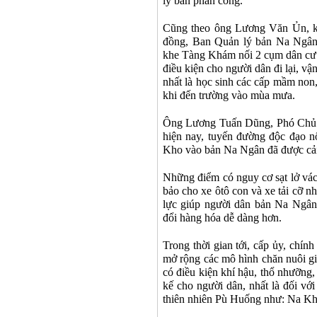
lý bản phân công.
Cũng theo ông Lương Văn Ủn, kh
đồng, Ban Quản lý bản Na Ngân 
khe Tàng Khám nối 2 cụm dân cư c
điều kiện cho người dân đi lại, v
nhất là học sinh các cấp mầm non,
khi đến trường vào mùa mưa.
Ông Lương Tuấn Dũng, Phó Chủ 
hiện nay, tuyến đường độc đạo n
Kho vào bản Na Ngân đã được cải
Những điểm có nguy cơ sạt lở vách
bảo cho xe ôtô con và xe tải cỡ n
lực giúp người dân bản Na Ngân đi
đổi hàng hóa dễ dàng hơn.
Trong thời gian tới, cấp ủy, chín
mở rộng các mô hình chăn nuôi gia
có điều kiện khí hậu, thổ nhưỡng, 
kế cho người dân, nhất là đối v
thiên nhiên Pù Huống như: Na K