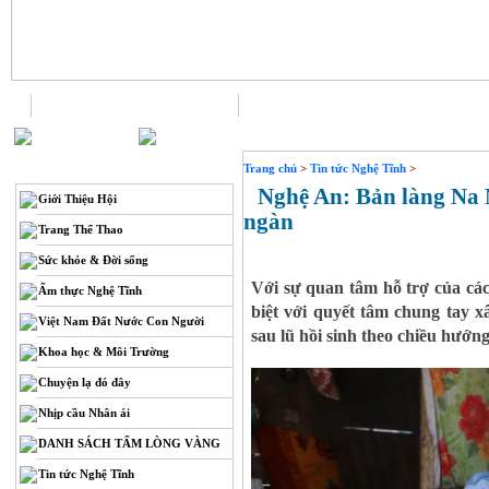
Trang chủ
Liên hệ
THÔNG TIN
Trang chủ
>
Tin tức Nghệ Tĩnh
>
Nghệ An: Bản làng Na N
Giới Thiệu Hội
ngàn
Trang Thể Thao
Sức khỏe & Đời sống
Với sự quan tâm hỗ trợ của các
Ẩm thực Nghệ Tĩnh
biệt với quyết tâm chung tay 
Việt Nam Đất Nước Con Người
sau lũ hồi sinh theo chiều hướng
Khoa học & Môi Trường
Chuyện lạ đó đây
Nhịp cầu Nhân ái
DANH SÁCH TẤM LÒNG VÀNG
Tin tức Nghệ Tĩnh