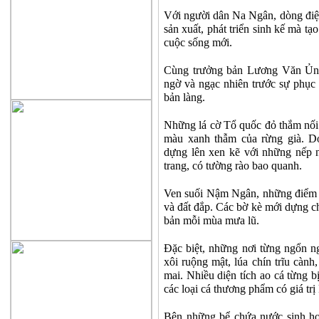
Với người dân Na Ngân, dòng điện 
sản xuất, phát triển sinh kế mà tạo
cuộc sống mới.
Cùng trưởng bản Lương Văn Ủn 
ngờ và ngạc nhiên trước sự phục 
bản làng.
Những lá cờ Tổ quốc đỏ thắm nối d
màu xanh thẫm của rừng già. D
dựng lên xen kẽ với những nếp 
trang, có tường rào bao quanh.
Ven suối Nậm Ngân, những điểm s
và đất đắp. Các bờ kè mới dựng ch
bản mỗi mùa mưa lũ.
Đặc biệt, những nơi từng ngổn ng
xôi ruộng mật, lúa chín trĩu càn
mai. Nhiều diện tích ao cá từng b
các loại cá thương phẩm có giá trị 
Bên những bể chứa nước sinh hoạ