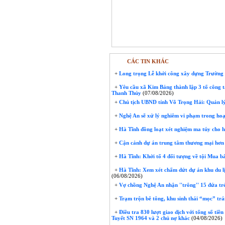
CÁC TIN KHÁC
+
Long trọng Lễ khởi công xây dựng Trườn
+
Yêu cầu xã Kim Bảng thành lập 3 tổ công t
Thanh Thủy
(07/08/2026)
+
Chủ tịch UBND tỉnh Võ Trọng Hải: Quản lý
+
Nghệ An sẽ xử lý nghiêm vi phạm trong hoạ
+
Hà Tĩnh đồng loạt xét nghiệm ma túy cho 
+
Cận cảnh dự án trung tâm thương mại hơn 
+
Hà Tĩnh: Khởi tố 4 đối tượng về tội Mua bá
+
Hà Tĩnh: Xem xét chấm dứt dự án khu du lị
(06/08/2026)
+
Vợ chồng Nghệ An nhận ''trông'' 15 đứa trẻ 
+
Trạm trộn bê tông, khu sinh thái “mọc” trái
+
Điều tra 830 lượt giao dịch với tổng số tiề
Tuyết SN 1964 và 2 chủ nợ khác
(04/08/2026)