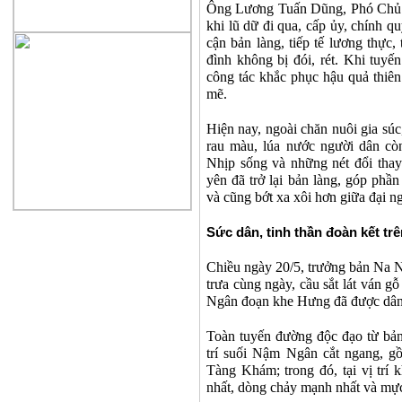
Ông Lương Tuấn Dũng, Phó Chủ 
khi lũ dữ đi qua, cấp ủy, chính q
cận bản làng, tiếp tế lương thực
đình không bị đói, rét. Khi tuy
công tác khắc phục hậu quả thiên 
mẽ.
Hiện nay, ngoài chăn nuôi gia súc,
rau màu, lúa nước người dân còn
Nhịp sống và những nét đổi thay
yên đã trở lại bản làng, góp ph
và cũng bớt xa xôi hơn giữa đại n
Sức dân, tinh thần đoàn kết trê
Chiều ngày 20/5, trưởng bản Na 
trưa cùng ngày, cầu sắt lát ván 
Ngân đoạn khe Hưng đã được dân b
Toàn tuyến đường độc đạo từ bả
trí suối Nậm Ngân cắt ngang, 
Tàng Khám; trong đó, tại vị trí
nhất, dòng chảy mạnh nhất và mực