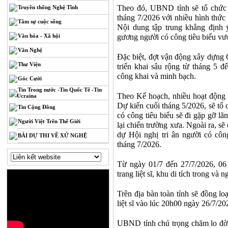
Theo đó, UBND tỉnh sẽ tổ chức 
Truyền thống Nghệ Tĩnh
tháng 7/2026 với nhiều hình thức
Tâm sự cuộc sống
Nội dung tập trung khẳng định 
Văn hóa - Xã hội
gương người có công tiêu biểu vư
Văn Nghệ
Đặc biệt, đợt vận động xây dựng
Thư Viện
triển khai sâu rộng từ tháng 5 đ
công khai và minh bạch.
Góc Cười
Tin Trong nước -Tin Quốc Tế -Tin
Theo Kế hoạch, nhiều hoạt động th
Ucraina
Dự kiến cuối tháng 5/2026, sẽ tổ
Tin Cộng Đồng
có công tiêu biểu sẽ đi gặp gỡ l
Người Việt Trên Thế Giới
lại chiến trường xưa. Ngoài ra, sẽ
dự Hội nghị tri ân người có công 
BÀI DỰ THI VỀ XỨ NGHỆ
tháng 7/2026.
Từ ngày 01/7 đến 27/7/2026, 06 
trang liệt sĩ, khu di tích trong và n
Trên địa bàn toàn tỉnh sẽ đồng loạ
liệt sĩ vào lúc 20h00 ngày 26/7/20
UBND tỉnh chú trọng chăm lo đời 