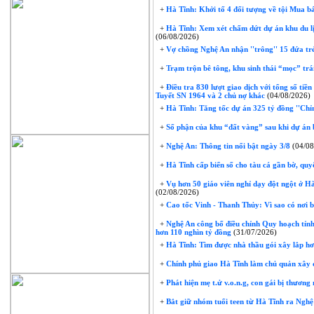
+
Hà Tĩnh: Khởi tố 4 đối tượng về tội Mua bá
+
Hà Tĩnh: Xem xét chấm dứt dự án khu du lị
(06/08/2026)
+
Vợ chồng Nghệ An nhận ''trông'' 15 đứa trẻ 
+
Trạm trộn bê tông, khu sinh thái “mọc” trái
+
Điều tra 830 lượt giao dịch với tổng số tiề
Tuyết SN 1964 và 2 chủ nợ khác
(04/08/2026)
+
Hà Tĩnh: Tăng tốc dự án 325 tỷ đồng ''Chỉ
+
Số phận của khu “đất vàng” sau khi dự án 
+
Nghệ An: Thông tin nổi bật ngày 3/8
(04/08
+
Hà Tĩnh cấp biển số cho tàu cá gần bờ, quyế
+
Vụ hơn 50 giáo viên nghỉ dạy đột ngột ở Hà 
(02/08/2026)
+
Cao tốc Vinh - Thanh Thủy: Vì sao có nơi 
+
Nghệ An công bố điều chỉnh Quy hoạch tỉnh
hơn 110 nghìn tỷ đồng
(31/07/2026)
+
Hà Tĩnh: Tìm được nhà thầu gói xây lắp hơ
+
Chính phủ giao Hà Tĩnh làm chủ quản xây 
+
Phát hiện mẹ t.ử v.o.n.g, con gái bị thươn
+
Bắt giữ nhóm tuổi teen từ Hà Tĩnh ra Nghệ