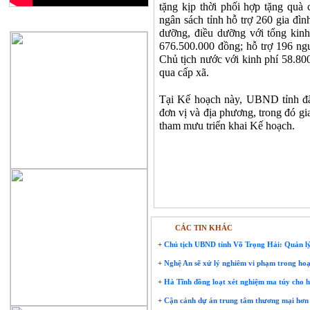
tặng kịp thời phối hợp tặng quà 
ngân sách tỉnh hỗ trợ 260 gia đìn
QUẢNG CÁO
dưỡng, điều dưỡng với tổng kinh 
676.500.000 đồng; hỗ trợ 196 ng
Chủ tịch nước với kinh phí 58.80
qua cấp xã.
Tại Kế hoạch này, UBND tỉnh đã
đơn vị và địa phương, trong đó gi
tham mưu triển khai Kế hoạch.
CÁC TIN KHÁC
+
Chủ tịch UBND tỉnh Võ Trọng Hải: Quản lý
+
Nghệ An sẽ xử lý nghiêm vi phạm trong hoạ
+
Hà Tĩnh đồng loạt xét nghiệm ma túy cho 
+
Cận cảnh dự án trung tâm thương mại hơn 