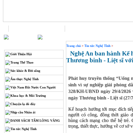
Trang chủ
Liên hệ
THÔNG TIN
Trang chủ
>
Tin tức Nghệ Tĩnh
>
Nghệ An ban hành Kế h
Giới Thiệu Hội
Thương binh - Liệt sĩ với
Trang Thể Thao
Sức khỏe & Đời sống
Phát huy truyền thống “Uống 
Ẩm thực Nghệ Tĩnh
sinh vì sự nghiệp giải phóng 
Việt Nam Đất Nước Con Người
328/KH-UBND ngày 29/4/2026 v
Khoa học & Môi Trường
ngày Thương binh - Liệt sĩ (27/7
Chuyện lạ đó đây
Kế hoạch hướng tới mục đích tiếp
Nhịp cầu Nhân ái
người có công, đồng thời giáo 
hùng cách mạng cho thế hệ trẻ. 
DANH SÁCH TẤM LÒNG VÀNG
trọng, thiết thực, hướng về cơ sở v
Tin tức Nghệ Tĩnh