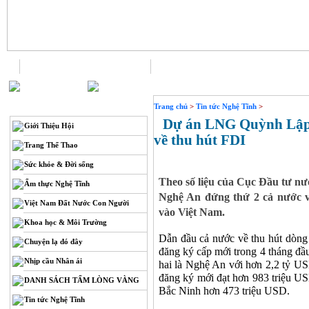
Trang chủ
Liên hệ
THÔNG TIN
Trang chủ
>
Tin tức Nghệ Tĩnh
>
Dự án LNG Quỳnh Lập 
Giới Thiệu Hội
về thu hút FDI
Trang Thể Thao
Sức khỏe & Đời sống
Theo số liệu của Cục Đầu tư nướ
Ẩm thực Nghệ Tĩnh
Nghệ An đứng thứ 2 cả nước v
Việt Nam Đất Nước Con Người
vào Việt Nam.
Khoa học & Môi Trường
Dẫn đầu cả nước về thu hút dòng
Chuyện lạ đó đây
đăng ký cấp mới trong 4 tháng đ
Nhịp cầu Nhân ái
hai là Nghệ An với hơn 2,2 tỷ US
đăng ký mới đạt hơn 983 triệu US
DANH SÁCH TẤM LÒNG VÀNG
Bắc Ninh hơn 473 triệu USD.
Tin tức Nghệ Tĩnh