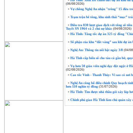
+
Hà Tĩnh: Xem xét chấm dứt dự án khu du lị
(06/08/2026)
+
Vợ chồng Nghệ An nhận ''trông'' 15 đứa trẻ 
+
Trạm trộn bê tông, khu sinh thái “mọc” trái
+
Điều tra 830 lượt giao dịch với tổng số tiề
Tuyết SN 1964 và 2 chủ nợ khác
(04/08/2026)
+
Hà Tĩnh: Tăng tốc dự án 325 tỷ đồng ''Chỉ
+
Số phận của khu “đất vàng” sau khi dự án 
+
Nghệ An: Thông tin nổi bật ngày 3/8
(04/08
+
Hà Tĩnh cấp biển số cho tàu cá gần bờ, quyế
+
Vụ hơn 50 giáo viên nghỉ dạy đột ngột ở Hà 
(02/08/2026)
+
Cao tốc Vinh - Thanh Thủy: Vì sao có nơi 
+
Nghệ An công bố điều chỉnh Quy hoạch tỉnh
hơn 110 nghìn tỷ đồng
(31/07/2026)
+
Hà Tĩnh: Tìm được nhà thầu gói xây lắp hơ
+
Chính phủ giao Hà Tĩnh làm chủ quản xây 