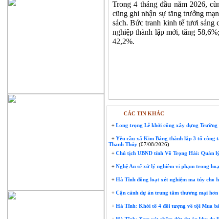
Trong 4 tháng đầu năm 2026, cù
cũng ghi nhận sự tăng trưởng mạn
sách. Bức tranh kinh tế tươi sáng
nghiệp thành lập mới, tăng 58,6%;
42,2%.
CÁC TIN KHÁC
+
Long trọng Lễ khởi công xây dựng Trườn
+
Yêu cầu xã Kim Bảng thành lập 3 tổ công t
Thanh Thủy
(07/08/2026)
+
Chủ tịch UBND tỉnh Võ Trọng Hải: Quản lý
+
Nghệ An sẽ xử lý nghiêm vi phạm trong hoạ
+
Hà Tĩnh đồng loạt xét nghiệm ma túy cho 
+
Cận cảnh dự án trung tâm thương mại hơn 
+
Hà Tĩnh: Khởi tố 4 đối tượng về tội Mua bá