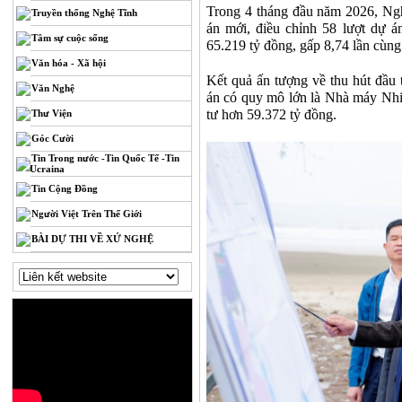
Trong 4 tháng đầu năm 2026, Ng
Truyền thống Nghệ Tĩnh
án mới, điều chỉnh 58 lượt dự á
Tâm sự cuộc sống
65.219 tỷ đồng, gấp 8,74 lần cùng
Văn hóa - Xã hội
Kết quả ấn tượng về thu hút đầu
Văn Nghệ
án có quy mô lớn là Nhà máy Nh
tư hơn 59.372 tỷ đồng.
Thư Viện
Góc Cười
Tin Trong nước -Tin Quốc Tế -Tin
Ucraina
Tin Cộng Đồng
Người Việt Trên Thế Giới
BÀI DỰ THI VỀ XỨ NGHỆ