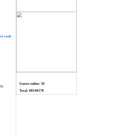
còn xanh
THỐNG KÊ
Guests online: 36
26)
Total: 88140178