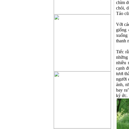
chìm d
chói, 
Tảo cũ
Với các
giống 
xuống 
thanh n
Tiếc r
những 
nhiều 
cạnh đ
tươi t
người 
ảnh, n
bay ra
ký ức.