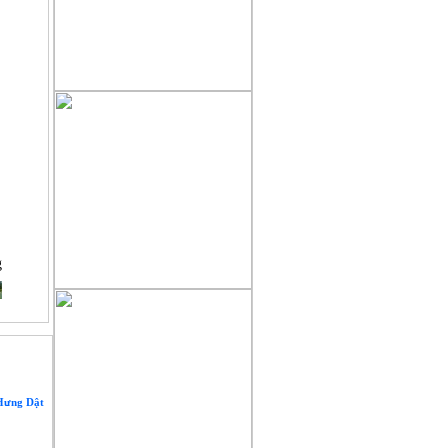
g
 Hưng Dật