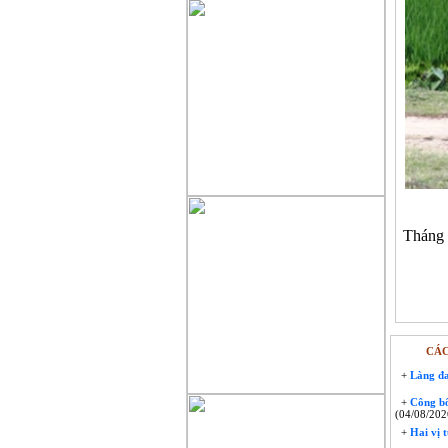
Tháng 
CÁC
+
Làng đa
+
Công bố 
(04/08/202
+
Hai vị 