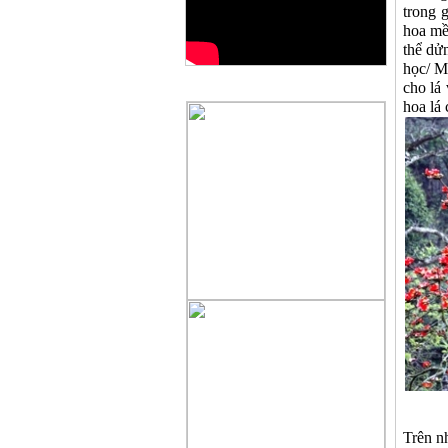
trong 
hoa mề
thể dử
học/ M
cho lá
QUẢNG CÁO
hoa lá
Trên n