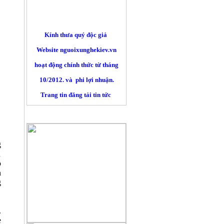
Kính thưa quý độc giả
Website nguoixunghekiev.vn
hoạt động chính thức từ tháng
10/2012. và phi lợi nhuận.
Trang tin đăng tải tin tức
của cộng đồng người Việt tại
Kiev
QUẢNG CÁO
và toàn Ucraina, đồng thời lấy
tin
g
từ các trang báo mạng khác trên
n
nguyên tắc trích dẫn nguyên bản
o
n
đường nguồn chính. Là những
g
người làm báo không chuyên nên
chắc chắn sẽ gặp sai sót không
.
ẹ
mong muốn, chúng tôi sẽ tiếp thu