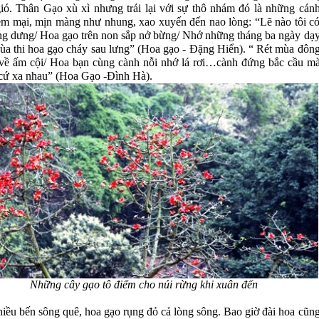
gió. Thân Gạo xù xì nhưng trái lại với sự thô nhám đó là những cán
m mại, mịn màng như nhung, xao xuyến đến nao lòng: “Lẽ nào tôi c
ng dưng/ Hoa gạo trên non sắp nở bừng/ Nhớ những tháng ba ngày dạ
ùa thi hoa gạo cháy sau lưng” (Hoa gạo - Đặng Hiển). “ Rét mùa đôn
 về ấm cội/ Hoa bạn cùng cành nỗi nhớ lá rơi…cành đứng bắc cầu m
 cứ xa nhau” (Hoa Gạo -Đình Hà).
Những cây gạo tô điểm cho núi rừng khi xuân đến
hiều bến sông quê, hoa gạo rụng đỏ cả lòng sông. Bao giờ đài hoa cũn