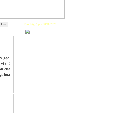
Thứ bẩy, Ngày 08/08/2026
PLAYLIST
y gạo.
vì thế
ồn của
g, hoa
GIỚI THIỆU