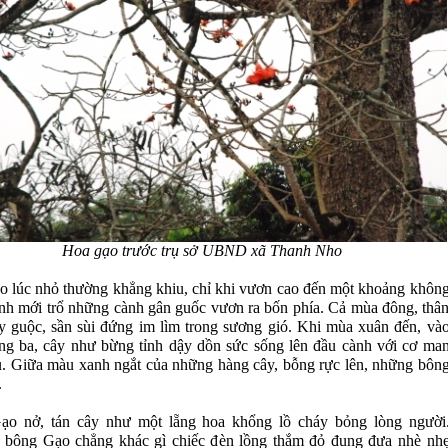
Hoa gạo trước trụ sở UBND xã Thanh Nho
o lúc nhỏ thường khẳng khiu, chỉ khi vươn cao đến một khoảng khôn
ịnh mới trổ những cành gân guốc vươn ra bốn phía. Cả mùa đông, thâ
y guộc, sần sùi đứng im lìm trong sương gió. Khi mùa xuân đến, và
háng ba, cây như bừng tỉnh dậy dồn sức sống lên đầu cành với cơ ma
ụ. Giữa màu xanh ngắt của những hàng cây, bỗng rực lên, những bôn
.
o nở, tán cây như một lẵng hoa khổng lồ cháy bỏng lòng người
bông Gạo chẳng khác gì chiếc đèn lồng thắm đỏ đung đưa nhè nh