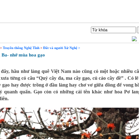
Liên hệ
Tìm Kiếm
>
Truyền thống Nghệ Tĩnh
>
Đất và người Xứ Nghệ >
Ba- nhớ mùa hoa gạo
đây, hầu như làng quê Việt Nam nào cũng có một hoặc nhiều câ
xưa từng có câu “Quỷ cây đa, ma cây gạo, cú cáo cây đề” . Có lẽ 
 gạo hay được trồng ở đầu làng hay chơ vơ giữa đồng để vong h
ỷ quanh quẩn. Gạo còn có những cái tên khác như hoa Pơ lan
iên.