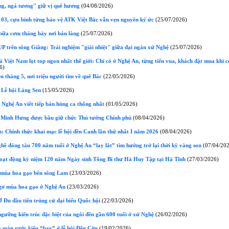
g, ngả tương'' giữ vị quê hương
(04/08/2026)
103, cựu binh từng bảo vệ ATK Việt Bắc vẫn vẹn nguyên ký ức
(25/07/2026)
ữa cơm tháng bảy nơi bản làng
(25/07/2026)
P trên sông Giăng: Trải nghiệm "giải nhiệt" giữa đại ngàn xứ Nghệ
(25/07/2026)
 Việt Nam lọt top ngon nhất thế giới: Chỉ có ở Nghệ An, từng tiến vua, khách đặt mua khi 
6)
 tháng 5, nơi triệu người tìm về quê Bác
(22/05/2026)
 Lễ hội Làng Sen
(15/05/2026)
 Nghệ An viết tiếp bản hùng ca thống nhất
(01/05/2026)
Minh Hưng được bầu giữ chức Thủ tướng Chính phủ
(08/04/2026)
: Chính thức khai mạc lễ hội đền Canh lần thứ nhất I năm 2026
(08/04/2026)
ề đóng tàu 700 năm tuổi ở Nghệ An “lay lắt” tìm hướng trở lại thời kỳ vàng son
(07/04/20
oạt động kỷ niệm 120 năm Ngày sinh Tổng Bí thư Hà Huy Tập tại Hà Tĩnh
(27/03/2026)
mùa hoa gạo bên sông Lam
(23/03/2026)
ơ mùa hoa gạo ở Nghệ An
(23/03/2026)
 Đu đầu tiên trúng cử đại biểu Quốc hội
(22/03/2026)
ưỡng kiến trúc đặc biệt của ngôi đền gần 600 tuổi ở xứ Nghệ
(26/02/2026)
 màn rước kiệu “bay” ở lễ hội Đền Cờn
(19/02/2026)