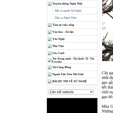
Truyền thống Nghệ Tĩnh
- Đất và người Xứ Nghệ
- Dân ca Nghệ Tĩnh
Tâm sự cuộc sống
Văn hóa - Xã hội
Văn Nghệ
Thư Viện
Góc Cười
Tin Trong nước -Tin Quốc Tế -Tin
Ucraina
Tin Cộng Đồng
Cây gạ
Người Việt Trên Thế Giới
nhất đ
BÀI DỰ THI VỀ XỨ NGHỆ
gạo gầ
tiết t
chồi n
gạo đỏ
Mùa Gạ
Những 