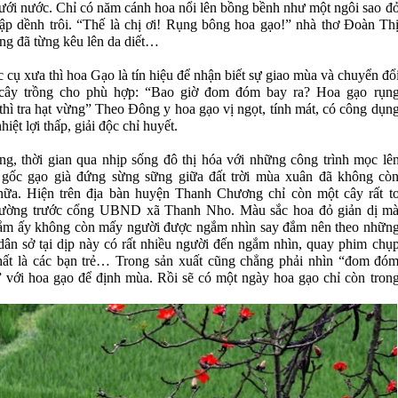
ưới nước. Chỉ có năm cánh hoa nổi lên bồng bềnh như một ngôi sao đ
dập dềnh trôi. “Thế là chị ơi! Rụng bông hoa gạo!” nhà thơ Đoàn Th
ng đã từng kêu lên da diết…
 cụ xưa thì hoa Gạo là tín hiệu để nhận biết sự giao mùa và chuyển đổ
cây trồng cho phù hợp: “Bao giờ đom đóm bay ra? Hoa gạo rụn
thì tra hạt vừng” Theo Đông y hoa gạo vị ngọt, tính mát, có công dụn
hiệt lợi thấp, giải độc chỉ huyết.
ằng, thời gian qua nhịp sống đô thị hóa với những công trình mọc lê
gốc gạo già đứng sừng sững giữa đất trời mùa xuân đã không cò
nữa. Hiện trên địa bàn huyện Thanh Chương chỉ còn một cây rất t
ường trước cổng UBND xã Thanh Nho. Màu sắc hoa đỏ giản dị m
hắm ấy không còn mấy người được ngắm nhìn say đắm nên theo nhữn
dân sở tại dịp này có rất nhiều người đến ngắm nhìn, quay phim chụ
hất là các bạn trẻ… Trong sản xuất cũng chẳng phải nhìn “đom đó
” với hoa gạo để định mùa. Rồi sẽ có một ngày hoa gạo chỉ còn tron