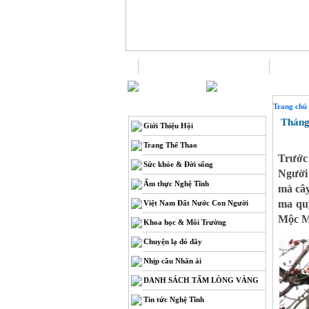
Trang chủ
THÔNG TIN
Trang chủ
Tháng 
Giới Thiệu Hội
Trang Thể Thao
Trước 
Sức khỏe & Đời sống
Người 
Ẩm thực Nghệ Tĩnh
mà cây
ma qu
Việt Nam Đất Nước Con Người
Mộc M
Khoa học & Môi Trường
Chuyện lạ đó đây
Nhịp cầu Nhân ái
DANH SÁCH TẤM LÒNG VÀNG
Tin tức Nghệ Tĩnh