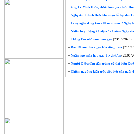
+
Ông Lê Minh Hưng được bầu giữ chức Thủ
+
Nghệ An: Chính thức khai mạc lễ hội đền C
+
Làng nghề đóng tàu 700 năm tuổi ở Nghệ An 
+
Nhiều hoạt động kỷ niệm 120 năm Ngày sin
+
Tháng Ba- nhớ mùa hoa gạo
(23/03/2026)
+
Rực đỏ mùa hoa gạo bên sông Lam
(23/03/
+
Ngẩn ngơ mùa hoa gạo ở Nghệ An
(23/03/2
+
Người Ơ Đu đầu tiên trúng cử đại biểu Quố
+
Chiêm ngưỡng kiến trúc đặc biệt của ngôi 