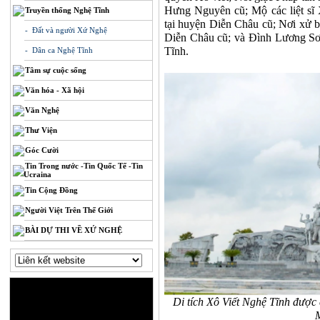
Hưng Nguyên cũ; Mộ các liệt sĩ 
Truyền thống Nghệ Tĩnh
tại huyện Diễn Châu cũ; Nơi xử b
- Đất và người Xứ Nghệ
Diễn Châu cũ; và Đình Lương Sơn
Tĩnh.
- Dân ca Nghệ Tĩnh
Tâm sự cuộc sống
Văn hóa - Xã hội
Văn Nghệ
Thư Viện
Góc Cười
Tin Trong nước -Tin Quốc Tế -Tin
Ucraina
Tin Cộng Đồng
Người Việt Trên Thế Giới
BÀI DỰ THI VỀ XỨ NGHỆ
Di tích Xô Viết Nghệ Tĩnh được 