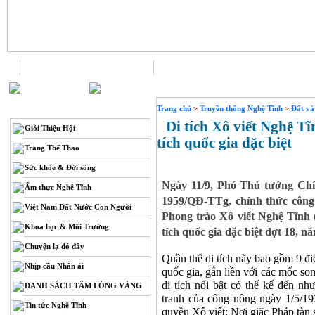
Trang chủ
Liên hệ
THÔNG TIN
Trang chủ
>
Truyền thống Nghệ Tĩnh
>
Đất và
Di tích Xô viết Nghệ Tĩ
Giới Thiệu Hội
tích quốc gia đặc biệt
Trang Thể Thao
Sức khỏe & Đời sống
Ngày 11/9, Phó Thủ tướng Ch
Ẩm thực Nghệ Tĩnh
1959/QĐ-TTg, chính thức công 
Việt Nam Đất Nước Con Người
Phong trào Xô viết Nghệ Tĩnh (
Khoa học & Môi Trường
tích quốc gia đặc biệt đợt 18, n
Chuyện lạ đó đây
Quần thể di tích này bao gồm 9 đi
Nhịp cầu Nhân ái
quốc gia, gắn liền với các mốc so
di tích nổi bật có thể kể đến n
DANH SÁCH TẤM LÒNG VÀNG
tranh của công nông ngày 1/5/193
Tin tức Nghệ Tĩnh
quyền Xô viết; Nơi giặc Pháp tàn 