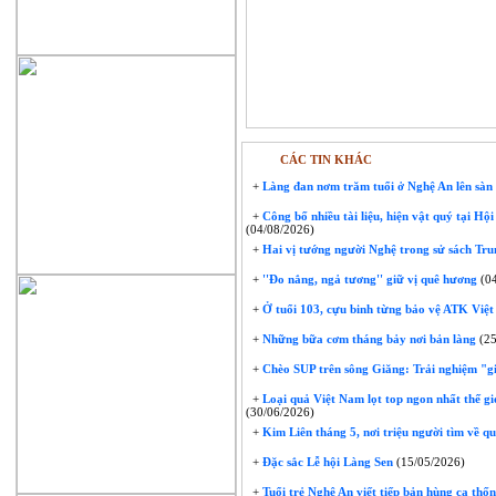
CÁC TIN KHÁC
+
Làng đan nơm trăm tuổi ở Nghệ An lên sàn 
+
Công bố nhiều tài liệu, hiện vật quý tại H
(04/08/2026)
+
Hai vị tướng người Nghệ trong sử sách Tr
+
''Đo nắng, ngả tương'' giữ vị quê hương
(04
+
Ở tuổi 103, cựu binh từng bảo vệ ATK Việt
+
Những bữa cơm tháng bảy nơi bản làng
(25
+
Chèo SUP trên sông Giăng: Trải nghiệm "gi
+
Loại quả Việt Nam lọt top ngon nhất thế gi
(30/06/2026)
+
Kim Liên tháng 5, nơi triệu người tìm về q
+
Đặc sắc Lễ hội Làng Sen
(15/05/2026)
+
Tuổi trẻ Nghệ An viết tiếp bản hùng ca thố