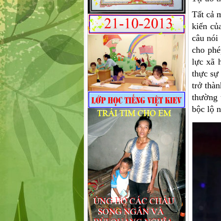
Tất cả 
kiến củ
câu nói
cho phé
lực xã 
thực sự 
trở thà
thường 
bộc lộ 