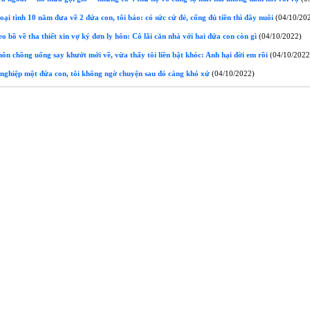
i tình 10 năm đưa về 2 đứa con, tôi bảo: có sức cứ đẻ, cống đủ tiền thì đây nuôi
(04/10/20
 bồ về tha thiết xin vợ ký đơn ly hôn: Cô lãi căn nhà với hai đứa con còn gì
(04/10/2022)
n chồng uống say khướt mới về, vừa thấy tôi liền bật khóc: Anh hại đời em rồi
(04/10/2022
nghiệp một đứa con, tôi không ngờ chuyện sau đó càng khó xử
(04/10/2022)