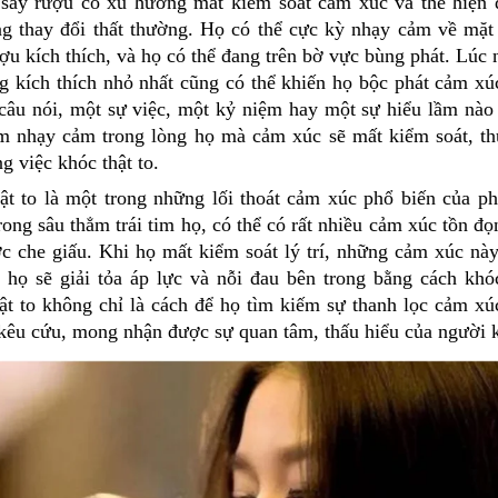
say rượu có xu hướng mất kiểm soát cảm xúc và thể hiện 
ng thay đổi thất thường. Họ có thể cực kỳ nhạy cảm về mặ
ợu kích thích, và họ có thể đang trên bờ vực bùng phát. Lúc 
g kích thích nhỏ nhất cũng có thể khiến họ bộc phát cảm xú
câu nói, một sự việc, một kỷ niệm hay một sự hiểu lầm nà
m nhạy cảm trong lòng họ mà cảm xúc sẽ mất kiểm soát, t
g việc khóc thật to.
ật to là một trong những lối thoát cảm xúc phổ biến của p
ong sâu thẳm trái tim họ, có thể có rất nhiều cảm xúc tồn đọ
c che giấu. Khi họ mất kiểm soát lý trí, những cảm xúc nà
à họ sẽ giải tỏa áp lực và nỗi đau bên trong bằng cách khóc
ật to không chỉ là cách để họ tìm kiếm sự thanh lọc cảm x
 kêu cứu, mong nhận được sự quan tâm, thấu hiểu của người 