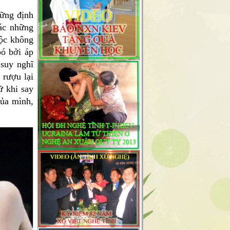
hững định
hác những
uộc không
ó bởi áp
 suy nghĩ
 rượu lại
ữ khi say
của mình,