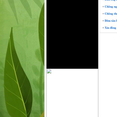
+
Chồng ngoạ
+
Chồng theo
+
Đêm tân hô
+
Xin đồng 