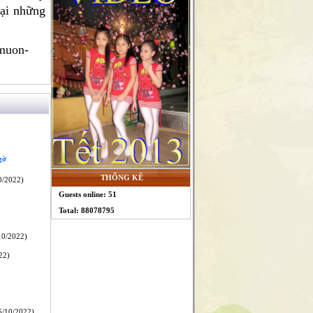
lại những
-muon-
gờ
THỐNG KÊ
0/2022)
Guests online: 51
Total: 88078795
10/2022)
22)
/10/2022)