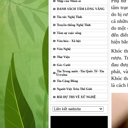
Phụ nữ 
Nhịp cầu Nhân ái
tâm trạ
DANH SÁCH TẤM LÒNG VÀNG
do bị rư
Tin tức Nghệ Tĩnh
cả nhữn
Truyền thống Nghệ Tĩnh
do một 
Tâm sự cuộc sống
đến điể
hiện bằn
Văn hóa - Xã hội
Văn Nghệ
Khóc th
rượu. Tr
Thư Viện
đau đượ
Góc Cười
phát, v
Tin Trong nước -Tin Quốc Tế -Tin
Ucraina
Khóc th
Tin Cộng Đồng
là cách
Người Việt Trên Thế Giới
BÀI DỰ THI VỀ XỨ NGHỆ