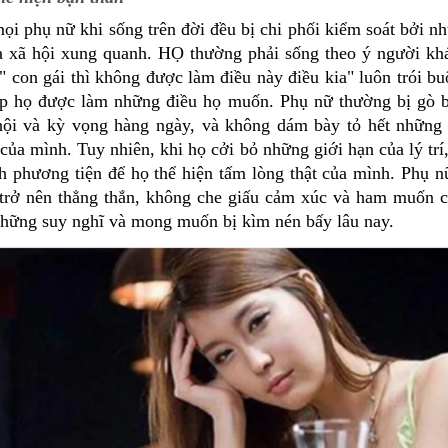
mọi phụ nữ khi sống trên đời đều bị chi phối kiểm soát bởi n
a xã hội xung quanh. HỌ thường phải sống theo ý người k
 " con gái thì không được làm điều này điều kia" luôn trói b
p họ được làm những điều họ muốn. Phụ nữ thường bị gò b
hội và kỳ vọng hàng ngày, và không dám bày tỏ hết những
của mình. Tuy nhiên, khi họ cởi bỏ những giới hạn của lý trí,
nh phương tiện để họ thể hiện tấm lòng thật của mình. Phụ n
trở nên thẳng thắn, không che giấu cảm xúc và ham muốn 
những suy nghĩ và mong muốn bị kìm nén bấy lâu nay.