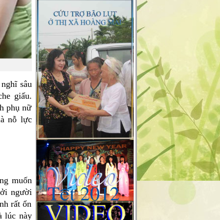
 nghĩ sâu
che giấu.
ch phụ nữ
là nỗ lực
ong muốn
Bởi người
nh rất ổn
à lúc này