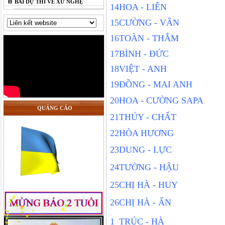
BÀI DỰ THI VỀ XỨ NGHỆ
14
HOA - LIÊN
15
CƯỜNG - VÂN
16
TOÀN - THẮM
17
BÌNH - ĐỨC
18
VIỆT - ANH
19
ĐỒNG - MAI ANH
20
HOA - CƯỜNG SAPA
QUẢNG CÁO
21
THÚY - CHẤT
22
HÒA HƯƠNG
23
DUNG - LỰC
24
TƯỜNG - HẬU
25
CHỊ HÀ - HUY
26
CHỊ HÀ - ẤN
1
TRÚC - HÀ