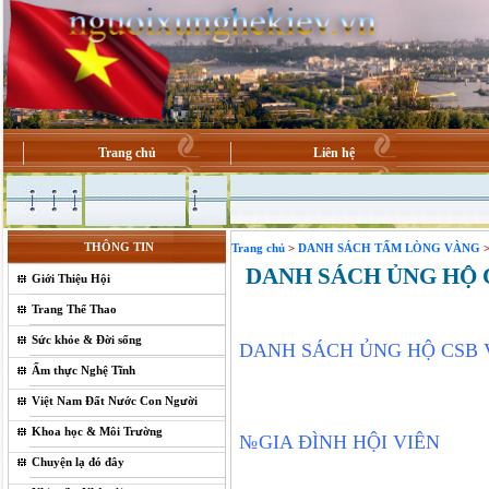
Trang chủ
Liên hệ
THÔNG TIN
Trang chủ
>
DANH SÁCH TẤM LÒNG VÀNG
DANH SÁCH ỦNG HỘ C
Giới Thiệu Hội
Trang Thể Thao
Sức khỏe & Đời sống
DANH SÁCH ỦNG HỘ CSB V
Ẩm thực Nghệ Tĩnh
Việt Nam Đất Nước Con Người
Khoa học & Môi Trường
№
GIA ĐÌNH HỘI VIÊN
Chuyện lạ đó đây