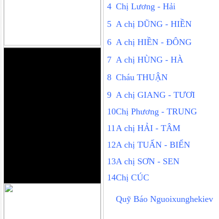
4
Chị Lương - Hải
5
A chị DŨNG - HIỀN
6
A chị HIỀN - ĐÔNG
7
A chị HÙNG - HÀ
8
Cháu THUẬN
9
A chị GIANG - TƯƠI
10
Chị Phương - TRUNG
11
A chị HẢI - TÂM
12
A chị TUẤN - BIỂN
13
A chị SƠN - SEN
14
Chị CÚC
Quỹ Báo Nguoixunghekiev