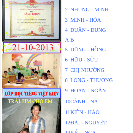
2
NHUNG - MINH
3
MINH - HÒA
4
DUẨN - DUNG
A
B
5
DŨNG - HỒNG
6
HỮU - SỬU
7
CHỊ NHƯỜNG
8
LONG - THƯƠNG
9
HOAN - NGÂN
10
CẢNH - NA
11
KIÊN - HẢO
12
ĐÀI - NGUYỆT
13
KỶ - NGA