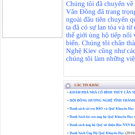
Chúng tôi đã chuyển v
Văn Đồng đã trang trọng
ngoài đầu tiên chuyển q
ta đã có sự lan tỏa và t
thế giới ủng hộ tiếp nố
biển. Chúng tôi chân th
Nghệ Kiev cũng như các
chúng tôi làm những việ
CÁC TIN KHÁC
+
KHÁM PHÁ NHÀ CỔ BÌNH THỦY CẦN 
+
HỘI ĐỒNG HƯƠNG NGHỆ TĨNH THÀNH 
+
Danh sách tài trợ BÁO và Quỹ Khuyến Học
+
Danh Sách bà con ủng hộ Quỹ Khuyến Học t
+
Danh sách ủng hộ Quỹ từ thiện Báo NXN Ki
+
Danh Sách Ủng Hộ Quỹ Khuyến Học
(29/10