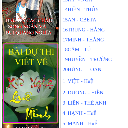
14
HIỀN - THỦY
15
AN - CBETA
16
TRUNG - HẰNG
17
MINH - THẮNG
18
CẦM - TÚ
19
HUYỀN - TRƯỜNG
20
HÙNG - LOAN
1
VIỆT - HuỆ
2
DƯƠNG - HIỀN
3
LIÊN - THẾ ANH
4
HẠNH - HuẾ
5
MẠNH - HuẾ