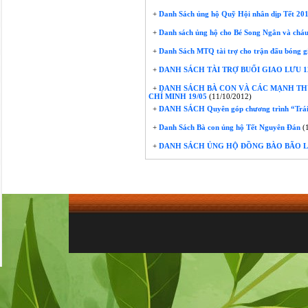
+
Danh Sách ủng hộ Quỹ Hội nhân dịp Tết 20
+
Danh sách ủng hộ cho Bé Song Ngân và chá
+
Danh Sách MTQ tài trợ cho trận đấu bóng g
+
DANH SÁCH TÀI TRỢ BUỔI GIAO LƯU 1
+
DANH SÁCH BÀ CON VÀ CÁC MẠNH TH
CHÍ MINH 19/05
(11/10/2012)
+
DANH SÁCH Quyên góp chương trình “Trái
+
Danh Sách Bà con ủng hộ Tết Nguyên Đán
(1
+
DANH SÁCH ỦNG HỘ ĐỒNG BÀO BÃO LỤ