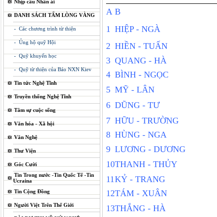
Nhịp cầu Nhân ái
A
B
DANH SÁCH TẤM LÒNG VÀNG
1
HIỆP - NGÀ
- Các chương trình từ thiện
- Ủng hộ quỹ Hội
2
HIỀN - TUẤN
- Quỹ khuyến học
3
QUANG - HÀ
- Quỹ từ thiện của Báo NXN Kiev
4
BÌNH - NGỌC
Tin tức Nghệ Tĩnh
5
MỸ - LÂN
Truyền thống Nghệ Tĩnh
6
DŨNG - TƯ
Tâm sự cuộc sống
7
HỮU - TRƯỜNG
Văn hóa - Xã hội
8
HÙNG - NGA
Văn Nghệ
9
LƯƠNG - DƯƠNG
Thư Viện
10
THANH - THỦY
Góc Cười
Tin Trong nước -Tin Quốc Tế -Tin
11
KỶ - TRANG
Ucraina
Tin Cộng Đồng
12
TÁM - XUÂN
Người Việt Trên Thế Giới
13
THẮNG - HÀ