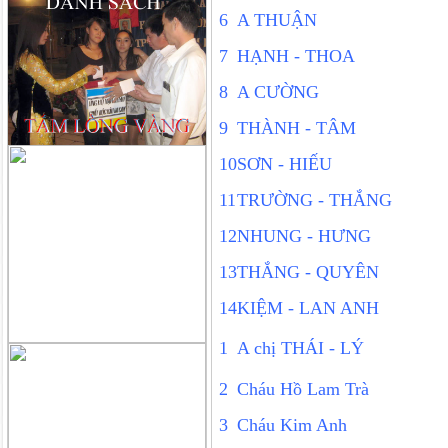
6
A THUẬN
7
HẠNH - THOA
8
A CƯỜNG
9
THÀNH - TÂM
10
SƠN - HIẾU
11
TRƯỜNG - THẮNG
12
NHUNG - HƯNG
13
THẮNG - QUYÊN
14
KIỆM - LAN ANH
1
A chị THÁI - LÝ
2
Cháu Hồ Lam Trà
3
Cháu Kim Anh