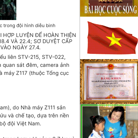
c trong đội hình diễu binh
I HỢP LUYỆN ĐỂ HOÀN THIỆN
8.4 VÀ 22.4; SƠ DUYỆT CẤP
VÀO NGÀY 27.4.
tiểu liên STV-215, STV-022,
òm quan sát đêm, camera ảnh
Nhà máy Z117 (thuộc Tổng cục
 Nam), do Nhà máy Z111 sản
cứu và chế tạo, dựa trên nền
 bộ đội Việt Nam.