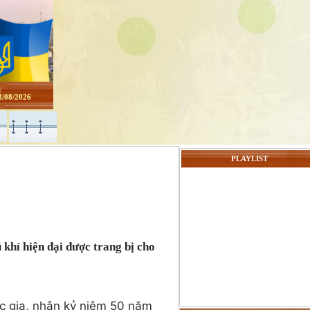
Kính thưa quý độc giả
Website nguoixunghekiev.vn
hoạt động chính thức từ tháng
10/2012. và phi lợi nhuận.
/08/2026
Trang tin đăng tải tin tức
của cộng đồng người Việt tại
Kiev
và toàn Ucraina, đồng thời lấy
PLAYLIST
tin
từ các trang báo mạng khác trê
nguyên tắc trích dẫn nguyên bả
đường nguồn chính. Là những
 khí hiện đại được trang bị cho
người làm báo không chuyên nê
chắc chắn sẽ gặp sai sót không
mong muốn, chúng tôi sẽ tiếp th
ốc gia, nhân kỷ niệm 50 năm
chân thành những góp ý xây