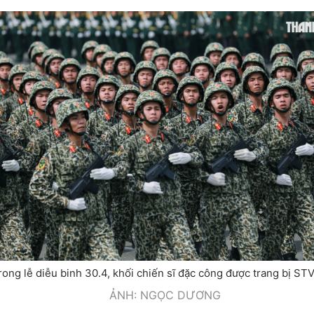
rong lễ diễu binh 30.4, khối chiến sĩ đặc công được trang bị ST
ẢNH: NGỌC DƯƠNG