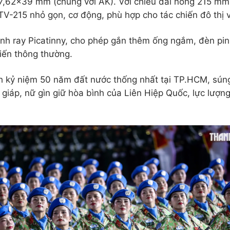
,62×39 mm (chung với AK). Với chiều dài nòng 215 mm,
TV-215 nhỏ gọn, cơ động, phù hợp cho tác chiến đô thị 
nh ray Picatinny, cho phép gắn thêm ống ngắm, đèn pin.
hiến thông thường.
nh kỷ niệm 50 năm đất nước thống nhất tại TP.HCM, sún
ết giáp, nữ gìn giữ hòa bình của Liên Hiệp Quốc, lực lượ