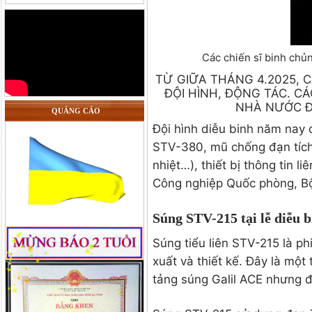
Các chiến sĩ binh chủn
TỪ GIỮA THÁNG 4.2025, 
ĐỘI HÌNH, ĐỘNG TÁC. CÁ
NHÀ NƯỚC Đ
QUẢNG CÁO
Đội hình diễu binh năm nay q
STV-380, mũ chống đạn tích
nhiệt…), thiết bị thông tin
Công nghiệp Quốc phòng, Bộ
Súng STV-215 tại lễ diễu b
Súng tiểu liên STV-215 là p
xuất và thiết kế. Đây là mộ
tảng súng Galil ACE nhưng đ