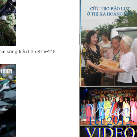
cầm súng tiểu liên STV-215