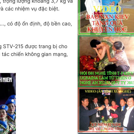
 trọng lượng khoảng 3,7 kg và
và các nhiệm vụ đặc biệt.
.., có độ ổn định, độ bền cao,
g STV-215 được trang bị cho
ng tác chiến không gian mạng,