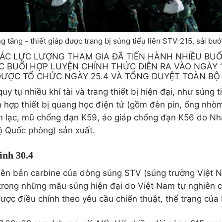
g tăng - thiết giáp được trang bị súng tiểu liên STV-215, sải bướ
CÁC LỰC LƯỢNG THAM GIA ĐÃ TIẾN HÀNH NHIỀU BUỔ
C BUỔI HỢP LUYỆN CHÍNH THỨC DIỄN RA VÀO NGÀY 1
ƯỢC TỔ CHỨC NGÀY 25.4 VÀ TỔNG DUYỆT TOÀN BỘ 
uy tụ nhiều khí tài và trang thiết bị hiện đại, như súng 
 hợp thiết bị quang học điện tử (gồm đèn pin, ống nh
 liên lạc, mũ chống đạn K59, áo giáp chống đạn K56 do 
 Quốc phòng) sản xuất.
inh 30.4
hiên bản carbine của dòng súng STV (súng trường Việt
t trong những mẫu súng hiện đại do Việt Nam tự nghiên 
ược điều chỉnh theo yêu cầu chiến thuật, thể trạng của