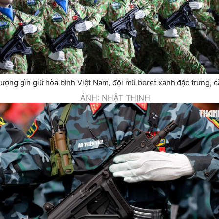
ượng gìn giữ hòa bình Việt Nam, đội mũ beret xanh đặc trưng, 
ẢNH: NHẬT THỊNH