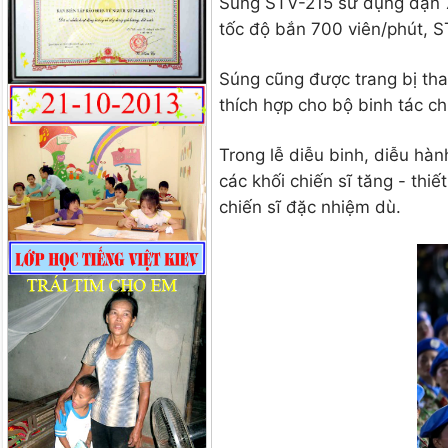
Súng STV-215 sử dụng đạn 7
tốc độ bắn 700 viên/phút, S
Súng cũng được trang bị tha
thích hợp cho bộ binh tác c
Trong lễ diễu binh, diễu hà
các khối chiến sĩ tăng - thi
chiến sĩ đặc nhiệm dù.