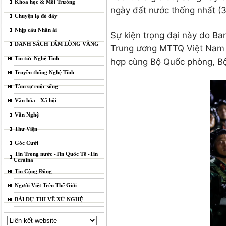
Khoa học & Môi Trường
ngày đất nước thống nhất (3
Chuyện lạ đó đây
Nhịp cầu Nhân ái
Sự kiện trọng đại này do B
DANH SÁCH TẤM LÒNG VÀNG
Trung ương MTTQ Việt Nam và
Tin tức Nghệ Tĩnh
hợp cùng Bộ Quốc phòng, Bộ 
Truyền thống Nghệ Tĩnh
Tâm sự cuộc sống
Văn hóa - Xã hội
Văn Nghệ
Thư Viện
Góc Cười
Tin Trong nước -Tin Quốc Tế -Tin
Ucraina
Tin Cộng Đồng
Người Việt Trên Thế Giới
BÀI DỰ THI VỀ XỨ NGHỆ