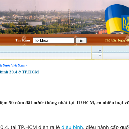
Tìm Kiếm
Thứ bẩy, Ngày 08
ất Nước Việt Nam >
ễu binh 30.4 ở TP.HCM
niệm 50 năm đất nước thống nhất tại TP.HCM, có nhiều loại vũ
30.4, tại TP.HCM diễn ra lễ
diễu binh
, diễu hành cấp qu