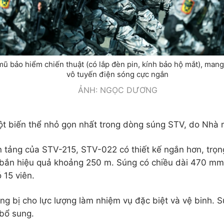
mũ bảo hiểm chiến thuật (có lắp đèn pin, kính bảo hộ mắt), ma
vô tuyến điện sóng cực ngắn
ẢNH: NGỌC DƯƠNG
t biến thể nhỏ gọn nhất trong dòng súng STV, do Nhà m
n tảng của STV-215, STV-022 có thiết kế ngắn hơn, trọ
ắn hiệu quả khoảng 250 m. Súng có chiều dài 470 mm, 
 15 viên.
ang bị cho lực lượng làm nhiệm vụ đặc biệt và vệ binh. 
 bổ sung.