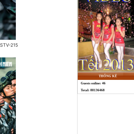
n STV-215
THỐNG KÊ
Guests online: 46
Total: 88136468