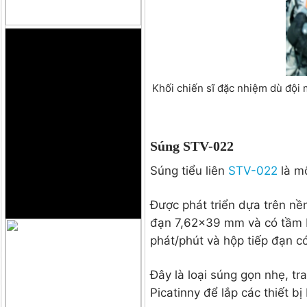
Khối chiến sĩ đặc nhiệm dù đội 
Súng STV-022
Súng tiểu liên
STV-022
là mộ
Được phát triển dựa trên nề
đạn 7,62×39 mm và có tầm b
phát/phút và hộp tiếp đạn có
Đây là loại súng gọn nhẹ, tr
Picatinny để lắp các thiết bị