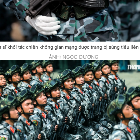
 sĩ khối tác chiến không gian mạng được trang bị súng tiểu liê
ẢNH: NGỌC DƯƠNG