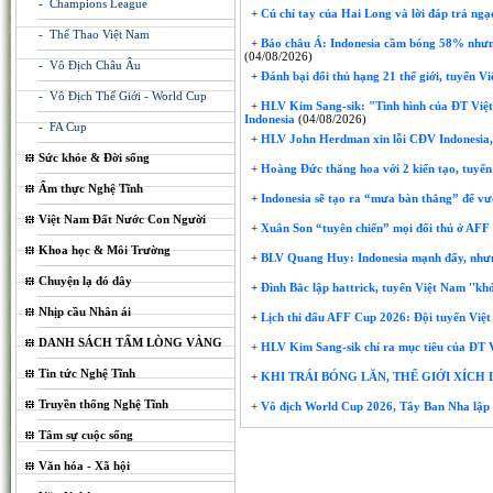
- Champions League
+
Cú chỉ tay của Hai Long và lời đáp trả ngạ
- Thể Thao Việt Nam
+
Báo châu Á: Indonesia cầm bóng 58% nhưng
(04/08/2026)
- Vô Địch Châu Âu
+
Đánh bại đối thủ hạng 21 thế giới, tuyển V
- Vô Địch Thế Giới - World Cup
+
HLV Kim Sang-sik: "Tình hình của ĐT Việt N
Indonesia
(04/08/2026)
- FA Cup
+
HLV John Herdman xin lỗi CĐV Indonesia,
Sức khỏe & Đời sống
+
Hoàng Đức thăng hoa với 2 kiến tạo, tuyển
Ẩm thực Nghệ Tĩnh
+
Indonesia sẽ tạo ra “mưa bàn thắng” để v
Việt Nam Đất Nước Con Người
+
Xuân Son “tuyên chiến” mọi đối thủ ở AF
Khoa học & Môi Trường
+
BLV Quang Huy: Indonesia mạnh đấy, nhưng
Chuyện lạ đó đây
+
Đình Bắc lập hattrick, tuyển Việt Nam ''kh
Nhịp cầu Nhân ái
+
Lịch thi đấu AFF Cup 2026: Đội tuyển Việt
DANH SÁCH TẤM LÒNG VÀNG
+
HLV Kim Sang-sik chỉ ra mục tiêu của ĐT
Tin tức Nghệ Tĩnh
+
KHI TRÁI BÓNG LĂN, THẾ GIỚI XÍCH
Truyền thống Nghệ Tĩnh
+
Vô địch World Cup 2026, Tây Ban Nha lập 
Tâm sự cuộc sống
Văn hóa - Xã hội