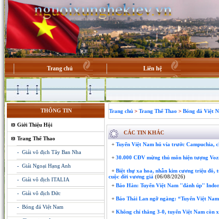
Trang chủ
Liên hệ
THÔNG TIN
Trang chủ
>
Trang Thể Thao
>
Bóng đá Việt 
Giới Thiệu Hội
CÁC TIN KHÁC
Trang Thể Thao
+
Tuyển Việt Nam hú vía trước Campuchia, ch
- Giải vô địch Tây Ban Nha
+
30.000 CĐV mừng thủ môn hiện tượng Voz
- Giải Ngoại Hạng Anh
+
Biệt thự xa hoa, nhẫn kim cương triệu đô, 
cuộc đời vương giả
(06/08/2026)
- Giải vô địch ITALIA
+
Báo Hàn: Tuyển Việt Nam ''đánh úp'' Indon
- Giải vô địch Đức
+
Báo Thái Lan ngỡ ngàng: “Tuyển Việt Nam 
- Bóng đá Việt Nam
+
Không chỉ thắng 3-0, tuyển Việt Nam còn xo