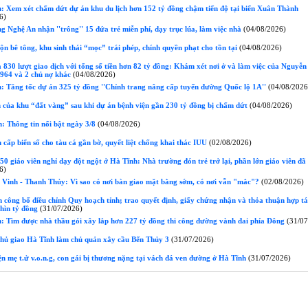
: Xem xét chấm dứt dự án khu du lịch hơn 152 tỷ đồng chậm tiến độ tại biển Xuân Thành
6)
 Nghệ An nhận ''trông'' 15 đứa trẻ miễn phí, dạy trục lúa, làm việc nhà
(04/08/2026)
n bê tông, khu sinh thái “mọc” trái phép, chính quyền phạt cho tồn tại
(04/08/2026)
 830 lượt giao dịch với tổng số tiền hơn 82 tỷ đồng: Khám xét nơi ở và làm việc của Nguyễn
964 và 2 chủ nợ khác
(04/08/2026)
: Tăng tốc dự án 325 tỷ đồng ''Chỉnh trang nâng cấp tuyến đường Quốc lộ 1A''
(04/08/2026
 của khu “đất vàng” sau khi dự án bệnh viện gần 230 tỷ đồng bị chấm dứt
(04/08/2026)
: Thông tin nổi bật ngày 3/8
(04/08/2026)
cấp biển số cho tàu cá gần bờ, quyết liệt chống khai thác IUU
(02/08/2026)
0 giáo viên nghỉ dạy đột ngột ở Hà Tĩnh: Nhà trường đón trẻ trở lại, phần lớn giáo viên đã
6)
 Vinh - Thanh Thủy: Vì sao có nơi bàn giao mặt bằng sớm, có nơi vẫn "mắc"?
(02/08/2026)
công bố điều chỉnh Quy hoạch tỉnh; trao quyết định, giấy chứng nhận và thỏa thuận hợp tá
hìn tỷ đồng
(31/07/2026)
: Tìm được nhà thầu gói xây lắp hơn 227 tỷ đồng thi công đường vành đai phía Đông
(31/07
hủ giao Hà Tĩnh làm chủ quản xây cầu Bến Thủy 3
(31/07/2026)
n mẹ t.ử v.o.n.g, con gái bị thương nặng tại vách đá ven đường ở Hà Tĩnh
(31/07/2026)