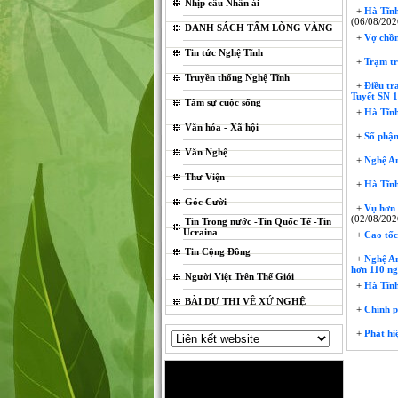
Nhịp cầu Nhân ái
+
Hà Tĩnh
(06/08/202
DANH SÁCH TẤM LÒNG VÀNG
+
Vợ chồng
Tin tức Nghệ Tĩnh
+
Trạm trộ
Truyền thống Nghệ Tĩnh
+
Điều tra
Tuyết SN 1
Tâm sự cuộc sống
+
Hà Tĩnh
Văn hóa - Xã hội
+
Số phận
Văn Nghệ
+
Nghệ An
Thư Viện
+
Hà Tĩnh 
Góc Cười
+
Vụ hơn 5
(02/08/202
Tin Trong nước -Tin Quốc Tế -Tin
Ucraina
+
Cao tốc
Tin Cộng Đồng
+
Nghệ An 
hơn 110 ng
Người Việt Trên Thế Giới
+
Hà Tĩnh
BÀI DỰ THI VỀ XỨ NGHỆ
+
Chính p
+
Phát hiệ