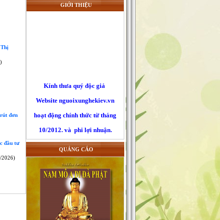
GIỚI THIỆU
 Thị
)
Kính thưa quý độc giả
Website nguoixunghekiev.vn
hoạt động chính thức từ tháng
 rút đơn
10/2012. và phi lợi nhuận.
Trang tin đăng tải tin tức
c đầu tư
của cộng đồng người Việt tại
QUẢNG CÁO
Kiev
/2026)
và toàn Ucraina, đồng thời lấy
tin
từ các trang báo mạng khác trên
nguyên tắc trích dẫn nguyên bản