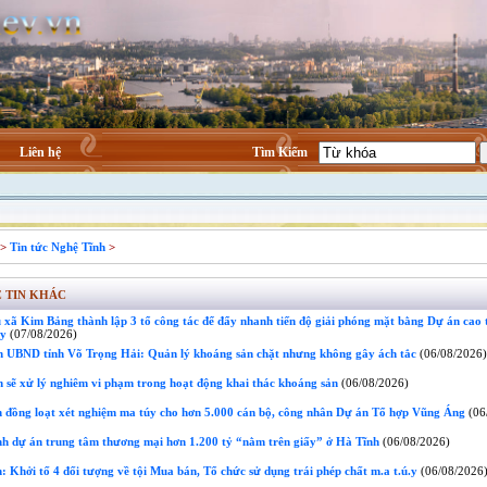
Liên hệ
Tìm Kiếm
>
Tin tức Nghệ Tĩnh
>
 TIN KHÁC
xã Kim Bảng thành lập 3 tổ công tác để đẩy nhanh tiến độ giải phóng mặt bằng Dự án cao 
ủy
(07/08/2026)
h UBND tỉnh Võ Trọng Hải: Quản lý khoáng sản chặt nhưng không gây ách tắc
(06/08/2026)
 sẽ xử lý nghiêm vi phạm trong hoạt động khai thác khoáng sản
(06/08/2026)
 đồng loạt xét nghiệm ma túy cho hơn 5.000 cán bộ, công nhân Dự án Tổ hợp Vũng Áng
(06
h dự án trung tâm thương mại hơn 1.200 tỷ “nằm trên giấy” ở Hà Tĩnh
(06/08/2026)
 Khởi tố 4 đối tượng về tội Mua bán, Tổ chức sử dụng trái phép chất m.a t.ú.y
(06/08/2026