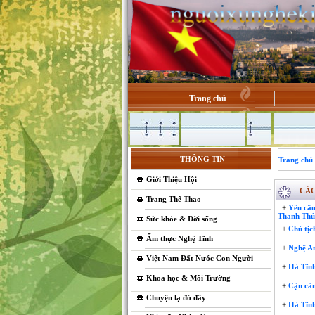
Trang chủ
THÔNG TIN
Trang chủ
Giới Thiệu Hội
CÁC
Trang Thể Thao
+
Yêu cầu 
Thanh Th
Sức khỏe & Đời sống
+
Chủ tịc
Ẩm thực Nghệ Tĩnh
+
Nghệ An
Việt Nam Đất Nước Con Người
+
Hà Tĩnh
Khoa học & Môi Trường
+
Cận cản
Chuyện lạ đó đây
+
Hà Tĩnh: