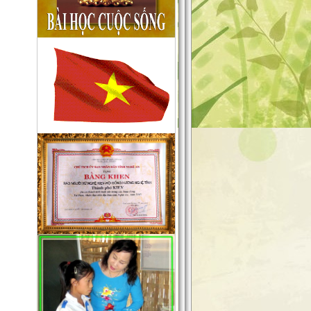
đường nguồn chính. Là những
người làm báo không chuyên nên
chắc chắn sẽ gặp sai sót không
mong muốn, chúng tôi sẽ tiếp thu
chân thành những góp ý xây
dựng
của quý độc giả để cho trang tin
ngày càng hoàn thiện hơn, xin
gửi
về mục liên hệ trên mặt báo .