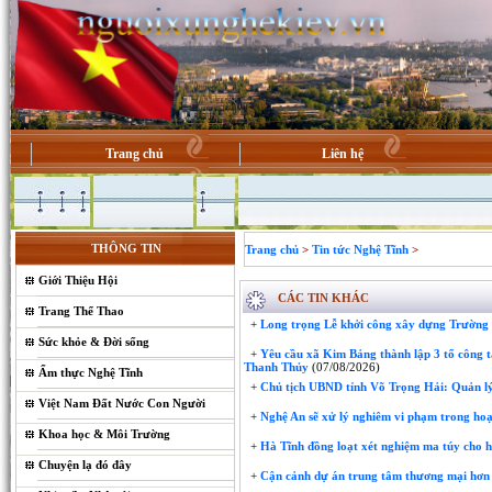
Trang chủ
Liên hệ
THÔNG TIN
Trang chủ
>
Tin tức Nghệ Tĩnh
>
Giới Thiệu Hội
CÁC TIN KHÁC
Trang Thể Thao
+
Long trọng Lễ khởi công xây dựng Trườn
Sức khỏe & Đời sống
+
Yêu cầu xã Kim Bảng thành lập 3 tổ công t
Thanh Thủy
(07/08/2026)
Ẩm thực Nghệ Tĩnh
+
Chủ tịch UBND tỉnh Võ Trọng Hải: Quản lý
Việt Nam Đất Nước Con Người
+
Nghệ An sẽ xử lý nghiêm vi phạm trong hoạ
Khoa học & Môi Trường
+
Hà Tĩnh đồng loạt xét nghiệm ma túy cho 
Chuyện lạ đó đây
+
Cận cảnh dự án trung tâm thương mại hơn 