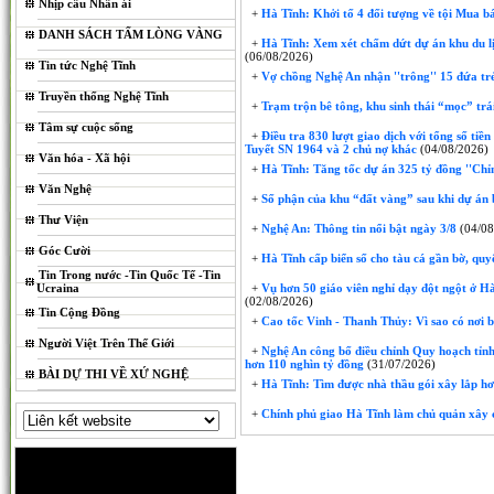
Nhịp cầu Nhân ái
+
Hà Tĩnh: Khởi tố 4 đối tượng về tội Mua bá
DANH SÁCH TẤM LÒNG VÀNG
+
Hà Tĩnh: Xem xét chấm dứt dự án khu du lị
(06/08/2026)
Tin tức Nghệ Tĩnh
+
Vợ chồng Nghệ An nhận ''trông'' 15 đứa trẻ 
Truyền thống Nghệ Tĩnh
+
Trạm trộn bê tông, khu sinh thái “mọc” trái
Tâm sự cuộc sống
+
Điều tra 830 lượt giao dịch với tổng số tiề
Tuyết SN 1964 và 2 chủ nợ khác
(04/08/2026)
Văn hóa - Xã hội
+
Hà Tĩnh: Tăng tốc dự án 325 tỷ đồng ''Chỉ
Văn Nghệ
+
Số phận của khu “đất vàng” sau khi dự án 
Thư Viện
+
Nghệ An: Thông tin nổi bật ngày 3/8
(04/08
Góc Cười
+
Hà Tĩnh cấp biển số cho tàu cá gần bờ, quyế
Tin Trong nước -Tin Quốc Tế -Tin
Ucraina
+
Vụ hơn 50 giáo viên nghỉ dạy đột ngột ở Hà 
(02/08/2026)
Tin Cộng Đồng
+
Cao tốc Vinh - Thanh Thủy: Vì sao có nơi 
Người Việt Trên Thế Giới
+
Nghệ An công bố điều chỉnh Quy hoạch tỉnh
hơn 110 nghìn tỷ đồng
(31/07/2026)
BÀI DỰ THI VỀ XỨ NGHỆ
+
Hà Tĩnh: Tìm được nhà thầu gói xây lắp hơ
+
Chính phủ giao Hà Tĩnh làm chủ quản xây 