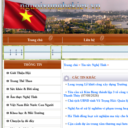
Trang chủ
Liên hệ
THÔNG TIN
Trang chủ
>
Tin tức Nghệ Tĩnh
>
Giới Thiệu Hội
CÁC TIN KHÁC
Trang Thể Thao
+
Long trọng Lễ khởi công xây dựng Trườn
Sức khỏe & Đời sống
+
Yêu cầu xã Kim Bảng thành lập 3 tổ công t
Thanh Thủy
(07/08/2026)
Ẩm thực Nghệ Tĩnh
+
Chủ tịch UBND tỉnh Võ Trọng Hải: Quản lý
Việt Nam Đất Nước Con Người
+
Nghệ An sẽ xử lý nghiêm vi phạm trong hoạ
Khoa học & Môi Trường
+
Hà Tĩnh đồng loạt xét nghiệm ma túy cho 
Chuyện lạ đó đây
+
Cận cảnh dự án trung tâm thương mại hơn 