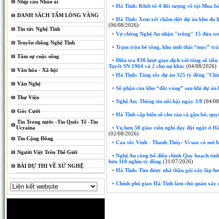
Nhịp cầu Nhân ái
+
Hà Tĩnh: Khởi tố 4 đối tượng về tội Mua bá
DANH SÁCH TẤM LÒNG VÀNG
+
Hà Tĩnh: Xem xét chấm dứt dự án khu du lị
(06/08/2026)
Tin tức Nghệ Tĩnh
+
Vợ chồng Nghệ An nhận ''trông'' 15 đứa trẻ 
Truyền thống Nghệ Tĩnh
+
Trạm trộn bê tông, khu sinh thái “mọc” trái
Tâm sự cuộc sống
+
Điều tra 830 lượt giao dịch với tổng số tiề
Tuyết SN 1964 và 2 chủ nợ khác
(04/08/2026)
Văn hóa - Xã hội
+
Hà Tĩnh: Tăng tốc dự án 325 tỷ đồng ''Chỉ
Văn Nghệ
+
Số phận của khu “đất vàng” sau khi dự án 
Thư Viện
+
Nghệ An: Thông tin nổi bật ngày 3/8
(04/08
Góc Cười
+
Hà Tĩnh cấp biển số cho tàu cá gần bờ, quyế
Tin Trong nước -Tin Quốc Tế -Tin
Ucraina
+
Vụ hơn 50 giáo viên nghỉ dạy đột ngột ở Hà 
(02/08/2026)
Tin Cộng Đồng
+
Cao tốc Vinh - Thanh Thủy: Vì sao có nơi 
Người Việt Trên Thế Giới
+
Nghệ An công bố điều chỉnh Quy hoạch tỉnh
hơn 110 nghìn tỷ đồng
(31/07/2026)
BÀI DỰ THI VỀ XỨ NGHỆ
+
Hà Tĩnh: Tìm được nhà thầu gói xây lắp hơ
+
Chính phủ giao Hà Tĩnh làm chủ quản xây 