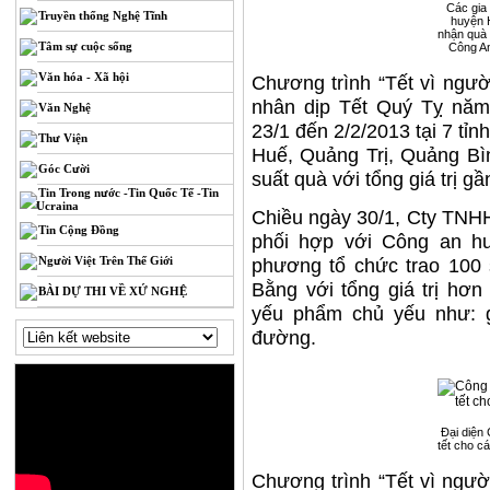
Các gia
Truyền thống Nghệ Tĩnh
huyện 
nhận quà 
Tâm sự cuộc sống
Công An
Văn hóa - Xã hội
Chương trình “Tết vì ngườ
nhân dịp Tết Quý Tỵ năm
Văn Nghệ
23/1 đến 2/2/2013 tại 7 t
Thư Viện
Huế, Quảng Trị, Quảng Bì
Góc Cười
suất quà với tổng giá trị gầ
Tin Trong nước -Tin Quốc Tế -Tin
Ucraina
Chiều ngày 30/1, Cty TNH
Tin Cộng Đồng
phối hợp với Công an h
Người Việt Trên Thế Giới
phương tổ chức trao 100 
Bằng với tổng giá trị hơ
BÀI DỰ THI VỀ XỨ NGHỆ
yếu phẩm chủ yếu như: 
đường.
Đại diện 
tết cho c
Chương trình “Tết vì ngườ