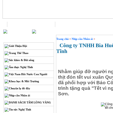
Trang chủ
Liên hệ
THÔNG TIN
Trang chủ
>
Nhịp cầu Nhân ái
>
Công ty TNHH Bia Huế 
Giới Thiệu Hội
Tĩnh
Trang Thể Thao
Sức khỏe & Đời sống
Ẩm thực Nghệ Tĩnh
Nhằm giúp đỡ người ng
Việt Nam Đất Nước Con Người
thịt đón tết vui xuân Q
Khoa học & Môi Trường
đã phối hợp với Báo Cô
trình tặng quà "Tết vì
Chuyện lạ đó đây
Sơn.
Nhịp cầu Nhân ái
DANH SÁCH TẤM LÒNG VÀNG
Tin tức Nghệ Tĩnh