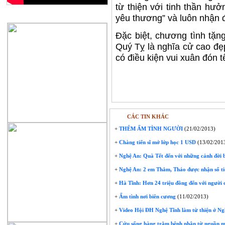
từ thiện với tinh thần hư
QUẢNG CÁO
yêu thương” và luôn nhận
Đặc biệt, chương tình tặn
Quý Tỵ là nghĩa cử cao đẹ
có điều kiện vui xuân đón t
CÁC TIN KHÁC
+
THÊM ẤM TÌNH NGƯỜI
(21/02/2013)
+
Chàng tiến sĩ mở lớp học 1 USD
(13/02/201
+
Nghệ An: Quà Tết đến với những cảnh đời b
+
Nghệ An: 2 em Thắm, Thảo được nhận sổ tiế
+
Hà Tĩnh: Hơn 24 triệu đồng đến với người
+
Ấm tình nơi biên cương
(11/02/2013)
+
Video Hội ĐH Nghệ Tĩnh làm từ thiện ở Ng
+
Cứu sống hàng trăm bệnh nhân từ nguồn 