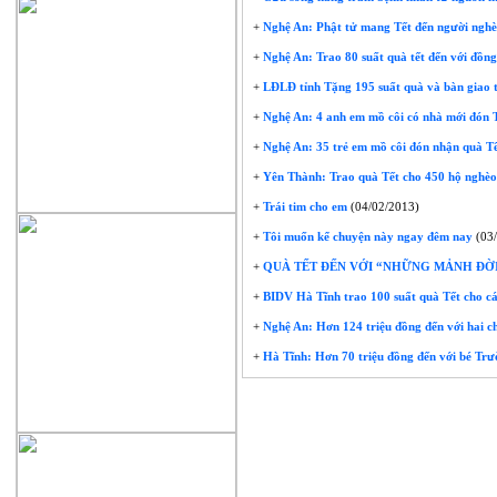
+
Nghệ An: Phật tử mang Tết đến người ngh
+
Nghệ An: Trao 80 suất quà tết đến với đồng
+
LĐLĐ tỉnh Tặng 195 suất quà và bàn giao
+
Nghệ An: 4 anh em mồ côi có nhà mới đón 
+
Nghệ An: 35 trẻ em mồ côi đón nhận quà Tế
+
Yên Thành: Trao quà Tết cho 450 hộ nghè
+
Trái tim cho em
(04/02/2013)
+
Tôi muốn kể chuyện này ngay đêm nay
(03
+
QUÀ TẾT ĐẾN VỚI “NHỮNG MẢNH ĐỜ
+
BIDV Hà Tĩnh trao 100 suất quà Tết cho cá
+
Nghệ An: Hơn 124 triệu đồng đến với hai ch
+
Hà Tĩnh: Hơn 70 triệu đồng đến với bé Tr