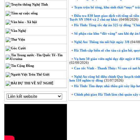
Truyền thống Nghệ Tĩnh
+
Trạm trộn bê tông, khu sinh thái “mọc” trái
Tâm sự cuộc sống
+
Điều tra 830 lượt giao dịch với tổng số tiề
Tuyết SN 1964 và 2 chủ nợ khác
(04/08/2026)
Văn hóa - Xã hội
+
Hà Tĩnh: Tăng tốc dự án 325 tỷ đồng ''Chỉ
Văn Nghệ
+
Số phận của khu “đất vàng” sau khi dự án 
Thư Viện
+
Nghệ An: Thông tin nổi bật ngày 3/8
(04/08
Góc Cười
+
Hà Tĩnh cấp biển số cho tàu cá gần bờ, quyế
Tin Trong nước -Tin Quốc Tế -Tin
Ucraina
+
Vụ hơn 50 giáo viên nghỉ dạy đột ngột ở Hà 
(02/08/2026)
Tin Cộng Đồng
+
Cao tốc Vinh - Thanh Thủy: Vì sao có nơi 
Người Việt Trên Thế Giới
+
Nghệ An công bố điều chỉnh Quy hoạch tỉnh
hơn 110 nghìn tỷ đồng
(31/07/2026)
BÀI DỰ THI VỀ XỨ NGHỆ
+
Hà Tĩnh: Tìm được nhà thầu gói xây lắp hơ
+
Chính phủ giao Hà Tĩnh làm chủ quản xây 