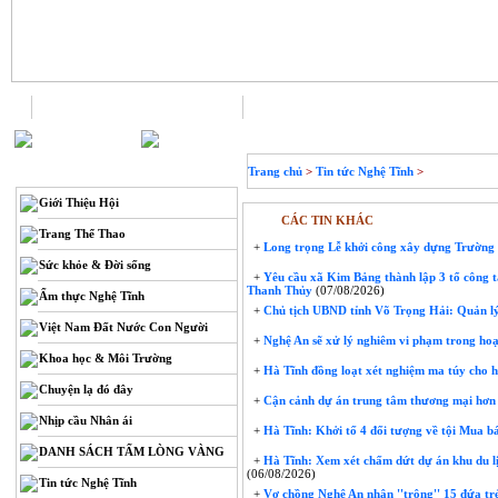
Trang chủ
Liên hệ
THÔNG TIN
Trang chủ
>
Tin tức Nghệ Tĩnh
>
Giới Thiệu Hội
CÁC TIN KHÁC
Trang Thể Thao
+
Long trọng Lễ khởi công xây dựng Trườn
Sức khỏe & Đời sống
+
Yêu cầu xã Kim Bảng thành lập 3 tổ công t
Thanh Thủy
(07/08/2026)
Ẩm thực Nghệ Tĩnh
+
Chủ tịch UBND tỉnh Võ Trọng Hải: Quản lý
Việt Nam Đất Nước Con Người
+
Nghệ An sẽ xử lý nghiêm vi phạm trong hoạ
Khoa học & Môi Trường
+
Hà Tĩnh đồng loạt xét nghiệm ma túy cho 
Chuyện lạ đó đây
+
Cận cảnh dự án trung tâm thương mại hơn 
Nhịp cầu Nhân ái
+
Hà Tĩnh: Khởi tố 4 đối tượng về tội Mua bá
DANH SÁCH TẤM LÒNG VÀNG
+
Hà Tĩnh: Xem xét chấm dứt dự án khu du lị
(06/08/2026)
Tin tức Nghệ Tĩnh
+
Vợ chồng Nghệ An nhận ''trông'' 15 đứa trẻ 