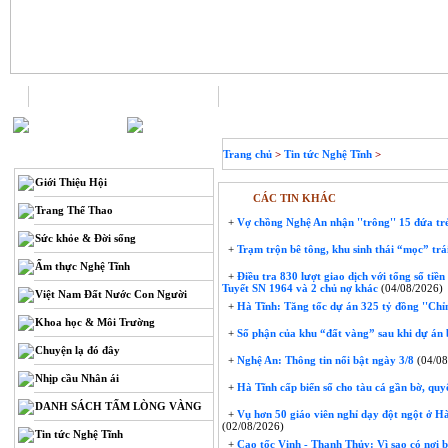
Trang chủ
Liên hệ
THÔNG TIN
Trang chủ
>
Tin tức Nghệ Tĩnh
>
Giới Thiệu Hội
CÁC TIN KHÁC
Trang Thể Thao
+
Vợ chồng Nghệ An nhận ''trông'' 15 đứa trẻ 
Sức khỏe & Đời sống
+
Trạm trộn bê tông, khu sinh thái “mọc” trái
Ẩm thực Nghệ Tĩnh
+
Điều tra 830 lượt giao dịch với tổng số tiề
Tuyết SN 1964 và 2 chủ nợ khác
(04/08/2026)
Việt Nam Đất Nước Con Người
+
Hà Tĩnh: Tăng tốc dự án 325 tỷ đồng ''Chỉ
Khoa học & Môi Trường
+
Số phận của khu “đất vàng” sau khi dự án 
Chuyện lạ đó đây
+
Nghệ An: Thông tin nổi bật ngày 3/8
(04/08
Nhịp cầu Nhân ái
+
Hà Tĩnh cấp biển số cho tàu cá gần bờ, quyế
DANH SÁCH TẤM LÒNG VÀNG
+
Vụ hơn 50 giáo viên nghỉ dạy đột ngột ở Hà 
(02/08/2026)
Tin tức Nghệ Tĩnh
+
Cao tốc Vinh - Thanh Thủy: Vì sao có nơi 