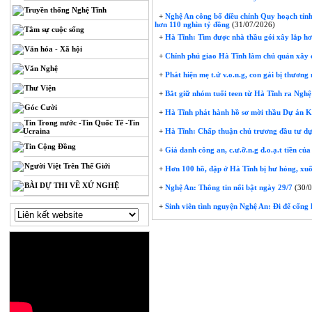
Truyền thống Nghệ Tĩnh
+
Nghệ An công bố điều chỉnh Quy hoạch tỉnh
hơn 110 nghìn tỷ đồng
(31/07/2026)
Tâm sự cuộc sống
+
Hà Tĩnh: Tìm được nhà thầu gói xây lắp hơ
Văn hóa - Xã hội
+
Chính phủ giao Hà Tĩnh làm chủ quản xây 
Văn Nghệ
+
Phát hiện mẹ t.ử v.o.n.g, con gái bị thươn
Thư Viện
+
Bắt giữ nhóm tuổi teen từ Hà Tĩnh ra Nghệ
Góc Cười
+
Hà Tĩnh phát hành hồ sơ mời thầu Dự án K
Tin Trong nước -Tin Quốc Tế -Tin
Ucraina
+
Hà Tĩnh: Chấp thuận chủ trương đầu tư dự
Tin Cộng Đồng
+
Giả danh công an, c.ư.ỡ.n.g đ.o.ạ.t tiền của
Người Việt Trên Thế Giới
+
Hơn 100 hồ, đập ở Hà Tĩnh bị hư hỏng, xu
BÀI DỰ THI VỀ XỨ NGHỆ
+
Nghệ An: Thông tin nổi bật ngày 29/7
(30/0
+
Sinh viên tình nguyện Nghệ An: Đi để cống 