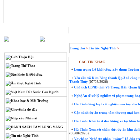
Trang chủ
Liên hệ
THÔNG TIN
Trang chủ
>
Tin tức Nghệ Tĩnh
>
Giới Thiệu Hội
CÁC TIN KHÁC
Trang Thể Thao
+
Long trọng Lễ khởi công xây dựng Trườn
Sức khỏe & Đời sống
+
Yêu cầu xã Kim Bảng thành lập 3 tổ công t
Thanh Thủy
(07/08/2026)
Ẩm thực Nghệ Tĩnh
+
Chủ tịch UBND tỉnh Võ Trọng Hải: Quản lý
Việt Nam Đất Nước Con Người
+
Nghệ An sẽ xử lý nghiêm vi phạm trong hoạ
Khoa học & Môi Trường
+
Hà Tĩnh đồng loạt xét nghiệm ma túy cho 
Chuyện lạ đó đây
+
Cận cảnh dự án trung tâm thương mại hơn 
Nhịp cầu Nhân ái
+
Hà Tĩnh: Khởi tố 4 đối tượng về tội Mua bá
DANH SÁCH TẤM LÒNG VÀNG
+
Hà Tĩnh: Xem xét chấm dứt dự án khu du lị
(06/08/2026)
Tin tức Nghệ Tĩnh
+
Vợ chồng Nghệ An nhận ''trông'' 15 đứa trẻ 