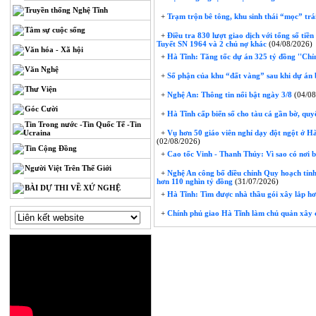
Truyền thống Nghệ Tĩnh
+
Trạm trộn bê tông, khu sinh thái “mọc” trái
Tâm sự cuộc sống
+
Điều tra 830 lượt giao dịch với tổng số tiề
Tuyết SN 1964 và 2 chủ nợ khác
(04/08/2026)
Văn hóa - Xã hội
+
Hà Tĩnh: Tăng tốc dự án 325 tỷ đồng ''Chỉ
Văn Nghệ
+
Số phận của khu “đất vàng” sau khi dự án 
Thư Viện
+
Nghệ An: Thông tin nổi bật ngày 3/8
(04/08
Góc Cười
+
Hà Tĩnh cấp biển số cho tàu cá gần bờ, quyế
Tin Trong nước -Tin Quốc Tế -Tin
Ucraina
+
Vụ hơn 50 giáo viên nghỉ dạy đột ngột ở Hà 
(02/08/2026)
Tin Cộng Đồng
+
Cao tốc Vinh - Thanh Thủy: Vì sao có nơi 
Người Việt Trên Thế Giới
+
Nghệ An công bố điều chỉnh Quy hoạch tỉnh
hơn 110 nghìn tỷ đồng
(31/07/2026)
BÀI DỰ THI VỀ XỨ NGHỆ
+
Hà Tĩnh: Tìm được nhà thầu gói xây lắp hơ
+
Chính phủ giao Hà Tĩnh làm chủ quản xây 