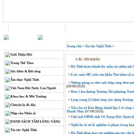
Trang chủ
Liên hệ
THÔNG TIN
Trang chủ
>
Tin tức Nghệ Tĩnh
>
Giới Thiệu Hội
CÁC TIN KHÁC
Trang Thể Thao
+
Hà Tĩnh hoàn thành lấy mẫu các phần mộ liệ
Sức khỏe & Đời sống
+
6 sắc màu MC trên sân khấu Tìm kiếm tài n
Ẩm thực Nghệ Tĩnh
+
Những giọng ca nhỏ tuổi thắp sáng đêm mở
(09/08/2026)
Việt Nam Đất Nước Con Người
+
Hơn 1 km đường Trường Thi (phường Trườn
Khoa học & Môi Trường
+
Long trọng Lễ khởi công xây dựng Trườn
Chuyện lạ đó đây
+
Yêu cầu xã Kim Bảng thành lập 3 tổ công t
Thanh Thủy
(07/08/2026)
Nhịp cầu Nhân ái
+
Chủ tịch UBND tỉnh Võ Trọng Hải: Quản lý
DANH SÁCH TẤM LÒNG VÀNG
+
Nghệ An sẽ xử lý nghiêm vi phạm trong hoạ
Tin tức Nghệ Tĩnh
+
Hà Tĩnh đồng loạt xét nghiệm ma túy cho 