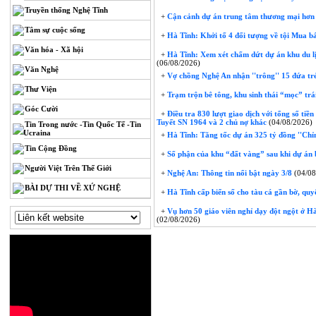
Truyền thống Nghệ Tĩnh
+
Cận cảnh dự án trung tâm thương mại hơn 
Tâm sự cuộc sống
+
Hà Tĩnh: Khởi tố 4 đối tượng về tội Mua bá
Văn hóa - Xã hội
+
Hà Tĩnh: Xem xét chấm dứt dự án khu du lị
(06/08/2026)
Văn Nghệ
+
Vợ chồng Nghệ An nhận ''trông'' 15 đứa trẻ 
Thư Viện
+
Trạm trộn bê tông, khu sinh thái “mọc” trái
Góc Cười
+
Điều tra 830 lượt giao dịch với tổng số tiề
Tuyết SN 1964 và 2 chủ nợ khác
(04/08/2026)
Tin Trong nước -Tin Quốc Tế -Tin
Ucraina
+
Hà Tĩnh: Tăng tốc dự án 325 tỷ đồng ''Chỉ
Tin Cộng Đồng
+
Số phận của khu “đất vàng” sau khi dự án 
Người Việt Trên Thế Giới
+
Nghệ An: Thông tin nổi bật ngày 3/8
(04/08
BÀI DỰ THI VỀ XỨ NGHỆ
+
Hà Tĩnh cấp biển số cho tàu cá gần bờ, quyế
+
Vụ hơn 50 giáo viên nghỉ dạy đột ngột ở Hà 
(02/08/2026)