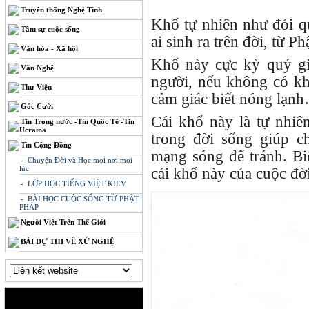
Truyền thống Nghệ Tĩnh
Khổ tự nhiên như đói q
Tâm sự cuộc sống
ai sinh ra trên đời, từ 
Văn hóa - Xã hội
Khổ này cực kỳ quý gi
Văn Nghệ
người, nếu không có kh
Thư Viện
cảm giác biết nóng lạn
Góc Cười
Cái khổ này là tự nhiê
Tin Trong nước -Tin Quốc Tế -Tin
Ucraina
trong đời sống giúp c
Tin Cộng Đồng
mạng sóng để tránh. Biết
- Chuyện Đời và Học mọi nơi mọi
lúc
cái khổ này của cuộc đời
- LỚP HỌC TIẾNG VIỆT KIEV
- BÀI HỌC CUỘC SỐNG TỪ PHẬT
PHÁP
Người Việt Trên Thế Giới
BÀI DỰ THI VỀ XỨ NGHỆ