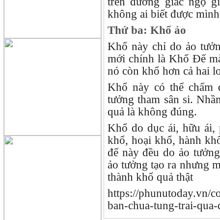
trên đường giác ngộ g
không ai biết được mình
Thứ ba: Khổ ảo
Khổ này chỉ do ảo tưởn
mới chính là Khổ Đế mà
nó còn khổ hơn cả hai l
Khổ này có thể chấm d
tưởng tham sân si. Nhầ
quả là không đúng.
Khổ do dục ái, hữu ái, 
khổ, hoại khổ, hành khổ
đế này đều do ảo tưởng
ảo tưởng tạo ra nhưng mộ
thành khổ quả thật
https://phunutoday.vn/c
ban-chua-tung-trai-qua