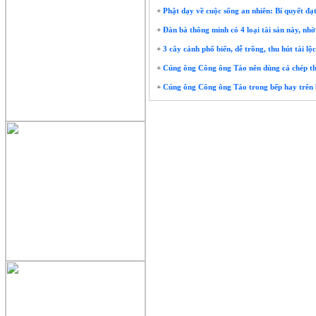
+
Phật dạy về cuộc sống an nhiên: Bí quyết đạ
+
Đàn bà thông minh có 4 loại tài sản này, nh
+
3 cây cảnh phổ biến, dễ trồng, thu hút tài l
+
Cúng ông Công ông Táo nên dùng cá chép th
+
Cúng ông Công ông Táo trong bếp hay trên b