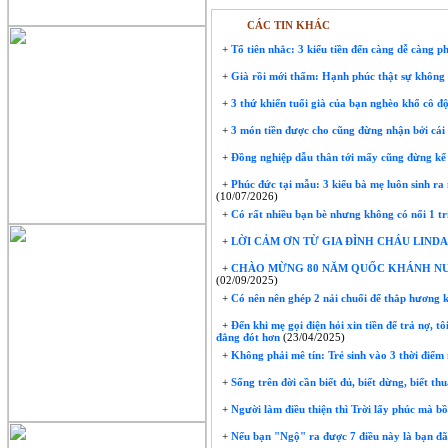
CÁC TIN KHÁC
+
Tổ tiên nhắc: 3 kiểu tiền đến càng dễ càng ph
+
Già rồi mới thấm: Hạnh phúc thật sự không p
+
3 thứ khiến tuổi già của bạn nghèo khổ cô độ
+
3 món tiền được cho cũng đừng nhận bởi cái 
+
Đồng nghiệp dẫu thân tới mấy cũng đừng kể 
+
Phúc đức tại mẫu: 3 kiểu bà mẹ luôn sinh ra
(10/07/2026)
+
Có rất nhiều bạn bè nhưng không có nổi 1 tri
+
LỜI CẢM ƠN TỪ GIA ĐÌNH CHÁU LINDA
+
CHÀO MỪNG 80 NĂM QUỐC KHÁNH NƯỚC 
(02/09/2025)
+
Có nên nên ghép 2 nải chuối để thắp hương 
+
Đến khi mẹ gọi điện hỏi xin tiền để trả nợ, t
đắng đót hơn
(23/04/2025)
+
Không phải mê tín: Trẻ sinh vào 3 thời điể
+
Sống trên đời cần biết đủ, biết dừng, biết th
+
Người làm điều thiện thì Trời lấy phúc mà bồi
+
Nếu bạn "Ngộ" ra được 7 điều này là bạn đã