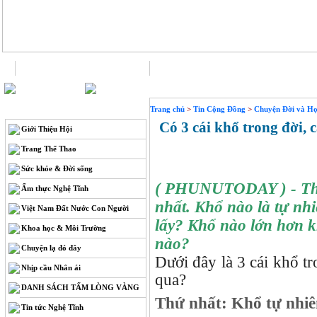
Trang chủ
Liên hệ
THÔNG TIN
Trang chủ
>
Tin Cộng Đồng
>
Chuyện Đời và Học
Có 3 cái khổ trong đời, 
Giới Thiệu Hội
Trang Thể Thao
Sức khỏe & Đời sống
( PHUNUTODAY )
- Th
Ẩm thực Nghệ Tĩnh
nhất. Khổ nào là tự nh
Việt Nam Đất Nước Con Người
lấy? Khổ nào lớn hơn 
Khoa học & Môi Trường
nào?
Chuyện lạ đó đây
Dưới đây là 3 cái khổ tr
Nhịp cầu Nhân ái
qua?
DANH SÁCH TẤM LÒNG VÀNG
Thứ nhất: Khổ tự nhi
Tin tức Nghệ Tĩnh