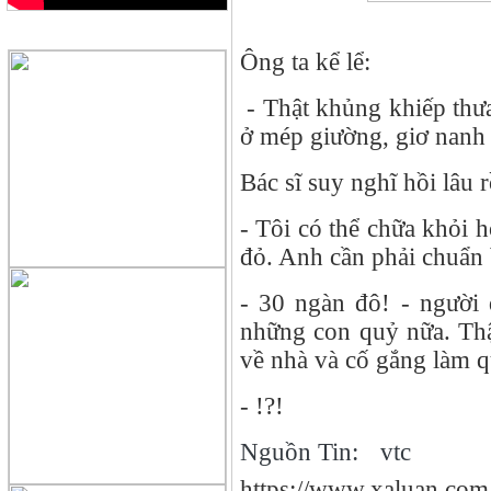
QUẢNG CÁO
Ông ta kể lể:
- Thật khủng khiếp thưa
ở mép giường, giơ nanh 
Bác sĩ suy nghĩ hồi lâu r
- Tôi có thể chữa khỏi h
đỏ. Anh cần phải chuẩn 
- 30 ngàn đô! - người 
những con quỷ nữa. Thật
về nhà và cố gắng làm q
- !?!
Nguồn Tin:
vtc
https://www.xaluan.co