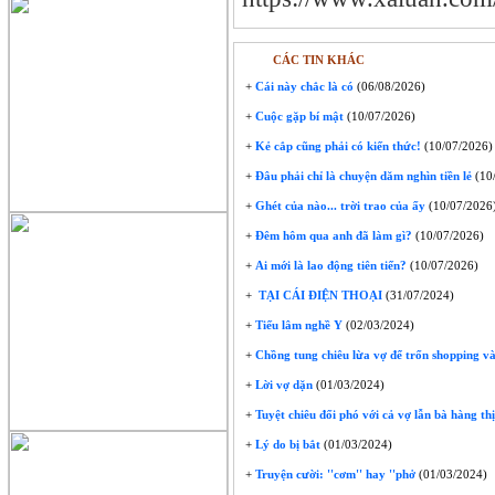
CÁC TIN KHÁC
+
Cái này chắc là có
(06/08/2026)
+
Cuộc gặp bí mật
(10/07/2026)
+
Kẻ cắp cũng phải có kiến thức!
(10/07/2026)
+
Đâu phải chỉ là chuyện dăm nghìn tiền lẻ
(10
+
Ghét của nào... trời trao của ấy
(10/07/2026
+
Đêm hôm qua anh đã làm gì?
(10/07/2026)
+
Ai mới là lao động tiên tiến?
(10/07/2026)
+
TẠI CÁI ĐIỆN THOẠI
(31/07/2024)
+
Tiếu lâm nghề Y
(02/03/2024)
+
Chồng tung chiêu lừa vợ để trốn shopping và
+
Lời vợ dặn
(01/03/2024)
+
Tuyệt chiêu đối phó với cả vợ lẫn bà hàng thị
+
Lý do bị bắt
(01/03/2024)
+
Truyện cười: ''cơm'' hay ''phở
(01/03/2024)