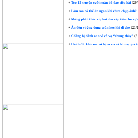
+
Top 15 truyện cười ngắn bá đạo siêu hài
(29/
+
Làm sao có thể ăn ngon khi chưa chụp ảnh?
+
Mừng phát khóc vì phải chu cấp tiền cho vợ 
+
Ăn đòn vì ứng dụng toán học khi đi chợ
(21/
+
Chồng bị đánh oan vì cô vợ “chung thủy”
(2
+
Hài hước khi con cái bị ra rìa vì bố mẹ quá 