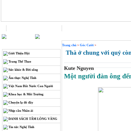
Trang chủ
Liên hệ
THÔNG TIN
Trang chủ
>
Góc Cười
>
Thà ở chung với quỷ cò
Giới Thiệu Hội
Trang Thể Thao
Kute Nguyen
Sức khỏe & Đời sống
Một người đàn ông đến 
Ẩm thực Nghệ Tĩnh
Việt Nam Đất Nước Con Người
Khoa học & Môi Trường
Chuyện lạ đó đây
Nhịp cầu Nhân ái
DANH SÁCH TẤM LÒNG VÀNG
Tin tức Nghệ Tĩnh