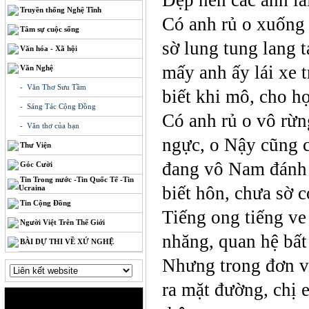
Truyền thống Nghệ Tĩnh
Có anh rủ o xuống 
Tâm sự cuộc sống
sờ lung tung lang t
Văn hóa - Xã hội
mấy anh ấy lái xe 
Văn Nghệ
- Văn Thơ Sưu Tầm
biết khi mô, cho họ
- Sáng Tác Cộng Đồng
Có anh rủ o vô rừng
- Văn thơ của bạn
ngực, o Nậy cũng c
Thư Viện
đang vô Nam đánh g
Góc Cười
Tin Trong nước -Tin Quốc Tế -Tin
biết hôn, chưa sờ co
Ucraina
Tin Cộng Đồng
Tiếng ong tiếng ve
Người Việt Trên Thế Giới
nhăng, quan hệ bất
BÀI DỰ THI VỀ XỨ NGHỆ
Nhưng trong đơn v
ra mặt đường, chị 