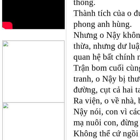
thông.
Thành tích của o đ
phong anh hùng.
Nhưng o Nậy không
QUẢNG CÁO
thừa, nhưng dư luậ
quan hệ bất chính n
Trận bom cuối cùn
tranh, o Nậy bị th
đường, cụt cả hai t
Ra viện, o về nhà,
Nậy nói, con vì cá
mạ nuôi con, đừng
Không thể cứ ngồi