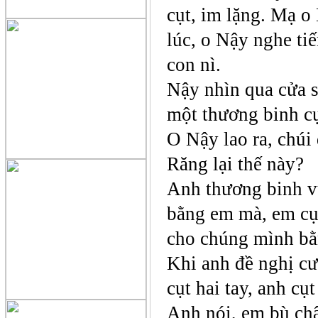
cụt, im lặng. Mạ o
lúc, o Nậy nghe t
con nì.
Nậy nhìn qua cửa s
một thương binh cụ
O Nậy lao ra, chúi
Răng lại thế này?
Anh thương binh vu
bằng em mà, em cụt
cho chúng mình b
Khi anh đề nghị cư
cụt hai tay, anh cụ
Anh nói, em bù châ