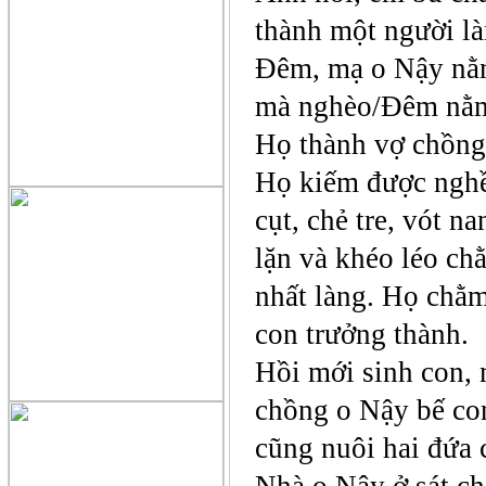
thành một người là
Đêm, mạ o Nậy nằm
mà nghèo/Đêm nằm 
Họ thành vợ chồng
Họ kiếm được nghề
cụt, chẻ tre, vót n
lặn và khéo léo c
nhất làng. Họ chằm
con trưởng thành.
Hồi mới sinh con, 
chồng o Nậy bế co
cũng nuôi hai đứa 
Nhà o Nậy ở sát ch