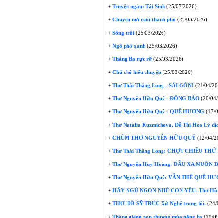
+
Truyện ngắn: Tái Sinh
(25/07/2026)
+
Chuyện nơi cuối thành phố
(25/03/2026)
+
Sông trôi
(25/03/2026)
+
Ngõ phố xanh
(25/03/2026)
+
Tháng Ba rực rỡ
(25/03/2026)
+
Chú chó hiểu chuyện
(25/03/2026)
+
Thơ Thái Thăng Long - SÀI GÒN!
(21/04/20
+
Thơ Nguyễn Hữu Quý - ĐỒNG BÀO
(20/04/
+
Thơ Nguyễn Hữu Quý - QUÊ HƯƠNG
(17/0
+
Thơ Natalia Kuzmichova, Đỗ Thị Hoa Lý dị
+
CHÙM THƠ NGUYỄN HỮU QUÝ
(12/04/2
+
Thơ Thái Thăng Long: CHỢT CHIỀU THỨ
+
Thơ Nguyễn Huy Hoàng: DẪU XA MUÔN
+
Thơ Nguyễn Hữu Quý: VẪN THẾ QUÊ H
+
HÃY NGỦ NGON NHÉ CON YÊU- Thơ Hồ S
+
THƠ HỒ SỸ TRÚC Xứ Nghệ trong tôi.
(24/
+
Tháng giêng non thương mùa nắng hạ
(19/0