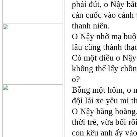
phải đút, o Nậy bắ
cán cuốc vào cánh t
thanh niên.
O Nậy nhờ mạ buộc r
lâu cũng thành thạ
Có một điều o Nậy 
không thể lấy chồn
o?
Bỗng một hôm, o n
đội lái xe yêu mi 
O Nậy bàng hoàng.
thời trẻ, vừa bối r
con kêu anh ấy vào