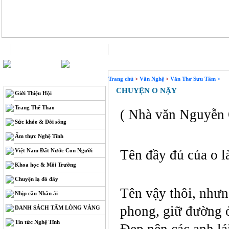
Trang chủ
Liên hệ
THÔNG TIN
Trang chủ
>
Văn Nghệ
>
Văn Thơ Sưu Tầm >
CHUYỆN O NẬY
Giới Thiệu Hội
Trang Thể Thao
( Nhà văn Nguyễn 
Sức khỏe & Đời sống
Ẩm thực Nghệ Tĩnh
Việt Nam Đất Nước Con Người
Tên đầy đủ của o 
Khoa học & Môi Trường
Chuyện lạ đó đây
Tên vậy thôi, nhưn
Nhịp cầu Nhân ái
phong, giữ đường 
DANH SÁCH TẤM LÒNG VÀNG
Tin tức Nghệ Tĩnh
Đẹp
nên các anh lá