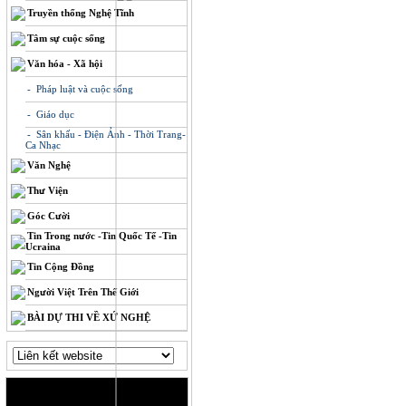
Truyền thống Nghệ Tĩnh
Tâm sự cuộc sống
Văn hóa - Xã hội
- Pháp luật và cuộc sống
- Giáo dục
- Sân khấu - Điện Ảnh - Thời Trang-
Ca Nhạc
Văn Nghệ
Thư Viện
Góc Cười
Tin Trong nước -Tin Quốc Tế -Tin
Ucraina
Tin Cộng Đồng
Người Việt Trên Thế Giới
BÀI DỰ THI VỀ XỨ NGHỆ