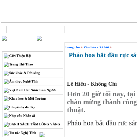
Trang chủ
Liên hệ
THÔNG TIN
Trang chủ
>
Văn hóa - Xã hội
>
Pháo hoa bắt đầu rực sá
Giới Thiệu Hội
Trang Thể Thao
Sức khỏe & Đời sống
Ẩm thực Nghệ Tĩnh
Lê Hiếu - Khổng Chí
Việt Nam Đất Nước Con Người
Hơn 20 giờ tối nay, tạ
Khoa học & Môi Trường
chào mừng thành công
Chuyện lạ đó đây
thuật.
Nhịp cầu Nhân ái
Pháo hoa bắt đầu rực s
DANH SÁCH TẤM LÒNG VÀNG
Tin tức Nghệ Tĩnh