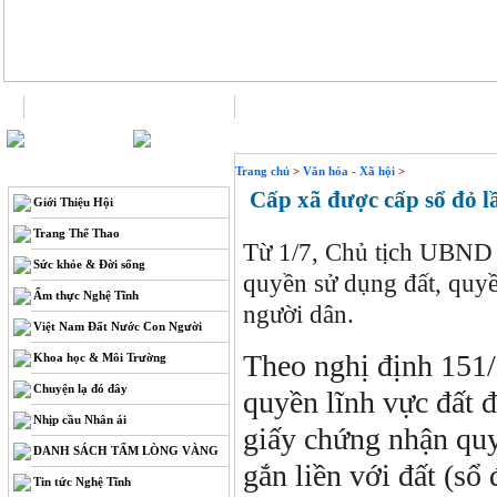
Trang chủ
Liên hệ
THÔNG TIN
Trang chủ
>
Văn hóa - Xã hội
>
Cấp xã được cấp sổ đỏ l
Giới Thiệu Hội
Trang Thể Thao
Từ 1/7, Chủ tịch UBND 
Sức khỏe & Đời sống
quyền sử dụng đất, quyền
Ẩm thực Nghệ Tĩnh
người dân.
Việt Nam Đất Nước Con Người
Theo nghị định 151/
Khoa học & Môi Trường
Chuyện lạ đó đây
quyền lĩnh vực đất 
Nhịp cầu Nhân ái
giấy chứng nhận quy
DANH SÁCH TẤM LÒNG VÀNG
gắn liền với đất (sổ
Tin tức Nghệ Tĩnh