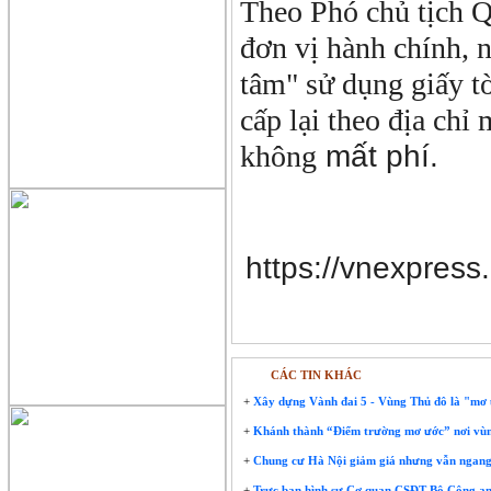
Theo Phó chủ tịch 
đơn vị hành chính, 
tâm" sử dụng giấy tờ
cấp lại theo địa chỉ
không
mất phí.
https://vnexpress
CÁC TIN KHÁC
+
Xây dựng Vành đai 5 - Vùng Thủ đô là "mơ 
+
Khánh thành “Điểm trường mơ ước” nơi vùng
+
Chung cư Hà Nội giảm giá nhưng vẫn ngang b
+
Trực ban hình sự Cơ quan CSĐT Bộ Công an 