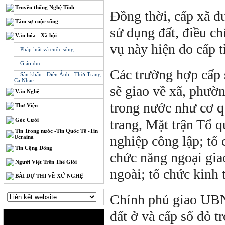
Truyền thống Nghệ Tĩnh
Đồng thời, cấp xã đ
Tâm sự cuộc sống
sử dụng đất, điều ch
Văn hóa - Xã hội
vụ này hiện do cấp 
- Pháp luật và cuộc sống
- Giáo dục
Các trường hợp cấp
- Sân khấu - Điện Ảnh - Thời Trang-
Ca Nhạc
sẽ giao về xã, phườ
Văn Nghệ
trong nước như cơ q
Thư Viện
Góc Cười
trang, Mặt trận Tổ qu
Tin Trong nước -Tin Quốc Tế -Tin
nghiệp công lập; tổ 
Ucraina
Tin Cộng Đồng
chức năng ngoại gia
Người Việt Trên Thế Giới
ngoài; tổ chức kinh 
BÀI DỰ THI VỀ XỨ NGHỆ
Chính phủ giao UBND
đất ở và cấp sổ đỏ t