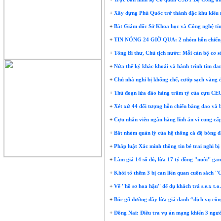
+
Xây dựng Phú Quốc trở thành đặc khu kiểu 
+
Bắt Giám đốc Sở Khoa học và Công nghệ tỉ
+
TIN NÓNG 24 GIỜ QUA: 2 nhóm hỗn chiến, nổ
+
Tổng Bí thư, Chủ tịch nước: Mỗi cán bộ cơ s
+
Nửa thế kỷ khắc khoải và hành trình tìm danh 
+
Chủ nhà nghỉ bị khống chế, cướp sạch vàng 
+
Thủ đoạn lừa đảo hàng trăm tỷ của cựu CEO
+
Xét xử 44 đối tượng hỗn chiến bằng dao và 
+
Cựu nhân viên ngân hàng lĩnh án vì cung cấp
+
Bắt nhóm quản lý của hệ thống cá độ bóng đá
+
Pháp luật Xác minh thông tin bé trai nghi bị
+
Làm giả 14 sổ đỏ, lừa 17 tỷ đồng ''nuôi'' ga
+
Khởi tố thêm 3 bị can liên quan cuốn sách ''
+
Vẽ ''hồ sơ hoa hậu'' để dụ khách trả s.e.x t.o.
+
Bóc gỡ đường dây lừa giả danh “dịch vụ côn
+
Đồng Nai: Điều tra vụ án mạng khiến 3 người