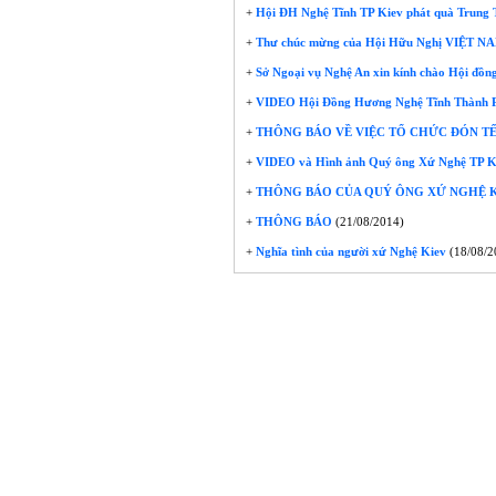
+
Hội ĐH Nghệ Tĩnh TP Kiev phát quà Trung 
+
Thư chúc mừng của Hội Hữu Nghị VIỆT NA
+
Sở Ngoại vụ Nghệ An xin kính chào Hội đồng
+
VIDEO Hội Đồng Hương Nghệ Tĩnh Thành Ph
+
THÔNG BÁO VỀ VIỆC TỔ CHỨC ĐÓN TẾ
+
VIDEO và Hình ảnh Quý ông Xứ Nghệ TP Ki
+
THÔNG BÁO CỦA QUÝ ÔNG XỨ NGHỆ KI
+
THÔNG BÁO
(21/08/2014)
+
Nghĩa tình của người xứ Nghệ Kiev
(18/08/2