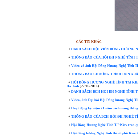
CÁC TIN KHÁC
+
DANH SÁCH HỘI VIÊN ĐỒNG HƯƠNG N
+
THÔNG BÁO CỦA HỘI ĐH NGHỆ TĨNH T-
+
Video và ảnh Hội Đồng Hương Nghệ Tĩnh Th
+
THÔNG BÁO CHƯƠNG TRÌNH ĐÓN XUÂN 
+
HỘI ĐỒNG HƯƠNG NGHỆ TĨNH TẠI KIEV
Hà Tĩnh
(27/10/2016)
+
DANH SÁCH BCH HỘI ĐH NGHỆ TĨNH T-
+
Video, ảnh Đại hội Hội Đồng hương Nghệ Ti
+
Hoạt động kỷ niệm 71 năm cách mạng thán
+
THÔNG BÁO CỦA BCH HỘI ĐH NGHỆ TĨ
+
Hội Đồng Hương Nghệ Tĩnh T-P Kiev trao 
+
Hội đồng hương Nghệ Tĩnh thành phố Kiev t