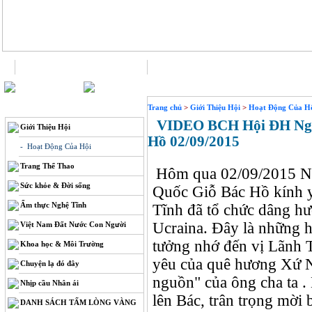
Trang chủ
Liên hệ
THÔNG TIN
Trang chủ
>
Giới Thiệu Hội
>
Hoạt Động Của Hộ
VIDEO BCH Hội ĐH Nghệ 
Giới Thiệu Hội
Hồ 02/09/2015
- Hoạt Động Của Hội
Trang Thể Thao
Hôm qua 02/09/2015 N
Sức khỏe & Đời sống
Quốc Giỗ Bác Hồ kính 
Ẩm thực Nghệ Tĩnh
Tĩnh đã tổ chức dâng hư
Ucraina. Đây là những h
Việt Nam Đất Nước Con Người
tưởng nhớ đến vị Lãnh T
Khoa học & Môi Trường
yêu của quê hương Xứ N
Chuyện lạ đó đây
nguồn" của ông cha ta 
Nhịp cầu Nhân ái
lên Bác, trân trọng mời
DANH SÁCH TẤM LÒNG VÀNG